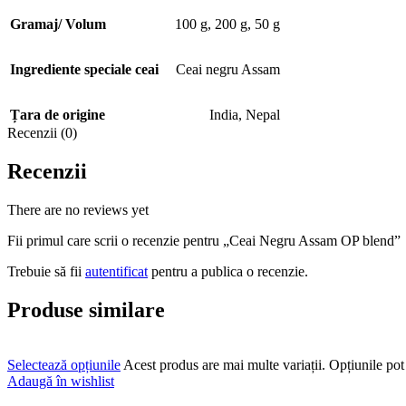
Gramaj/ Volum
100 g
,
200 g
,
50 g
Ingrediente speciale ceai
Ceai negru Assam
Țara de origine
India
,
Nepal
Recenzii (0)
Recenzii
There are no reviews yet
Fii primul care scrii o recenzie pentru „Ceai Negru Assam OP blend”
Trebuie să fii
autentificat
pentru a publica o recenzie.
Produse similare
Selectează opțiunile
Acest produs are mai multe variații. Opțiunile pot 
Adaugă în wishlist