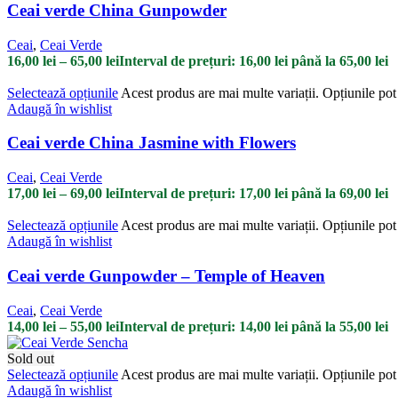
Ceai verde China Gunpowder
Ceai
,
Ceai Verde
16,00
lei
–
65,00
lei
Interval de prețuri: 16,00 lei până la 65,00 lei
Selectează opțiunile
Acest produs are mai multe variații. Opțiunile pot 
Adaugă în wishlist
Ceai verde China Jasmine with Flowers
Ceai
,
Ceai Verde
17,00
lei
–
69,00
lei
Interval de prețuri: 17,00 lei până la 69,00 lei
Selectează opțiunile
Acest produs are mai multe variații. Opțiunile pot 
Adaugă în wishlist
Ceai verde Gunpowder – Temple of Heaven
Ceai
,
Ceai Verde
14,00
lei
–
55,00
lei
Interval de prețuri: 14,00 lei până la 55,00 lei
Sold out
Selectează opțiunile
Acest produs are mai multe variații. Opțiunile pot 
Adaugă în wishlist