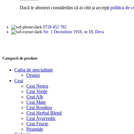
Dacă te abonezi considerăm că ai citit și accepți
politica de c
0728 452 782
Str. 1 Decembrie 1918, nr.18, Deva
Categorii de produse
Cafea de specialitate
Origini
Ceai
Ceai Negru
Ceai Verde
Ceai Alb
Ceai Mate
Ceai Rooibos
Ceai Herbal Blend
Ceai Ayurvedic
Ceai Fructe
Piramide