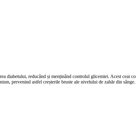
nirea diabetului, reducând și menținând controlul glicemiei. Acest ceai
ism, prevenind astfel creșterile bruste ale nivelului de zahăr din sânge.