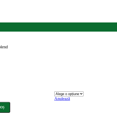
blend
Anulează
COȘ