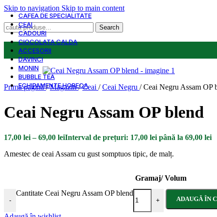
Skip to navigation
Skip to main content
CAFEA DE SPECIALITATE
CEAI
Search
CADOURI
CIOCOLATA CALDA
ACCESORII
DAVINCI
MONIN
BUBBLE TEA
ECHIPAMENTE HORECA
Prima pagină
/
Magazin
/
Ceai
/
Ceai Negru
/
Ceai Negru Assam OP 
Ceai Negru Assam OP blend
17,00
lei
–
69,00
lei
Interval de prețuri: 17,00 lei până la 69,00 lei
Amestec de ceai Assam cu gust somptuos tipic, de malț.
Gramaj/ Volum
Cantitate Ceai Negru Assam OP blend
ADAUGĂ ÎN 
-
+
Adaugă în wishlist