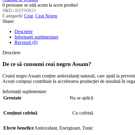
0
persoane se uită acum la acest produs!
SKU:
REF00831
Categorii:
Ceai
,
Ceai Negru
Share:
Descriere
Informații suplimentare
Recenzii (0)
Descriere
De ce să consumi ceai negru Assam?
Ceaiul negru Assam conține antioxidanți naturali, care ajută la preve
Acești compuși contribuie la accelerarea producției de insulină în organ
Informații suplimentare
Greutate
Nu se aplică
Conținut cofeină
Cu cofeină
Efecte benefice
Antioxidant
,
Energizant
,
Tonic