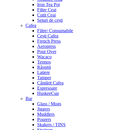
Iron Tea Pot
Filtre Ceai
Cutii Ceai
Seturi de cești
Cafea
Filtre/ Consumabile
Cești Cafea
French Press
Aeropress
Pour Over
Wacaco
Termos
Râșniță
Latiere
Tamper
Cântărit Cafea
Espresoare
HuskeeCup
Bar
Glass / Mugs
Jiggers
Muddlers
Pourers
Skakers / TINS
Strainers