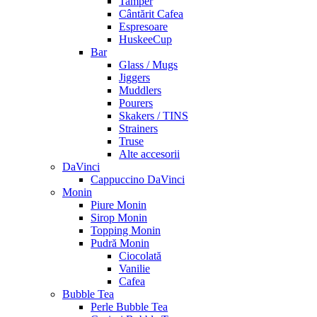
Tamper
Cântărit Cafea
Espresoare
HuskeeCup
Bar
Glass / Mugs
Jiggers
Muddlers
Pourers
Skakers / TINS
Strainers
Truse
Alte accesorii
DaVinci
Cappuccino DaVinci
Monin
Piure Monin
Sirop Monin
Topping Monin
Pudră Monin
Ciocolată
Vanilie
Cafea
Bubble Tea
Perle Bubble Tea