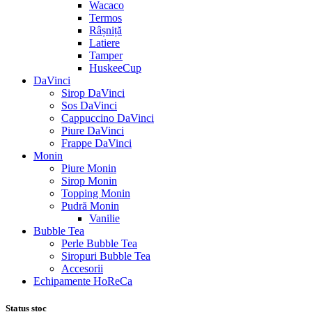
Wacaco
Termos
Râșniță
Latiere
Tamper
HuskeeCup
DaVinci
Sirop DaVinci
Sos DaVinci
Cappuccino DaVinci
Piure DaVinci
Frappe DaVinci
Monin
Piure Monin
Sirop Monin
Topping Monin
Pudră Monin
Vanilie
Bubble Tea
Perle Bubble Tea
Siropuri Bubble Tea
Accesorii
Echipamente HoReCa
Status stoc