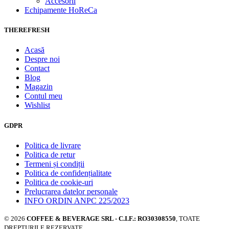
Accesorii
Echipamente HoReCa
THEREFRESH
Acasă
Despre noi
Contact
Blog
Magazin
Contul meu
Wishlist
GDPR
Politica de livrare
Politica de retur
Termeni și condiții
Politica de confidențialitate
Politica de cookie-uri
Prelucrarea datelor personale
INFO ORDIN ANPC 225/2023
© 2026
COFFEE & BEVERAGE SRL - C.I.F.: RO30308550
, TOATE
DREPTURILE REZERVATE.