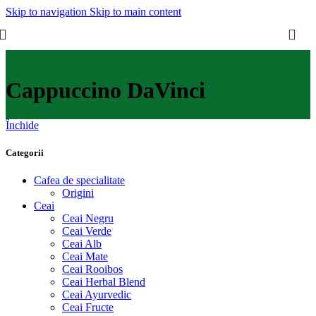
Skip to navigation
Skip to main content
Cappuccino DaVinci
Închide
Categorii
Cafea de specialitate
Origini
Ceai
Ceai Negru
Ceai Verde
Ceai Alb
Ceai Mate
Ceai Rooibos
Ceai Herbal Blend
Ceai Ayurvedic
Ceai Fructe