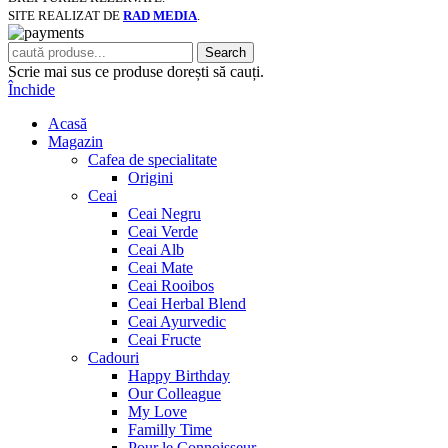
SITE REALIZAT DE
RAD MEDIA
.
Search
Scrie mai sus ce produse dorești să cauți.
Închide
Acasă
Magazin
Cafea de specialitate
Origini
Ceai
Ceai Negru
Ceai Verde
Ceai Alb
Ceai Mate
Ceai Rooibos
Ceai Herbal Blend
Ceai Ayurvedic
Ceai Fructe
Cadouri
Happy Birthday
Our Colleague
My Love
Familly Time
Pour le Connoisseur