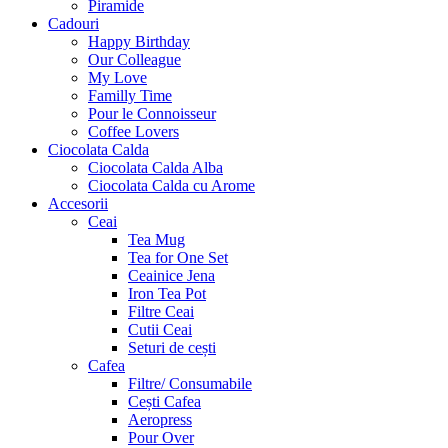
Piramide
Cadouri
Happy Birthday
Our Colleague
My Love
Familly Time
Pour le Connoisseur
Coffee Lovers
Ciocolata Calda
Ciocolata Calda Alba
Ciocolata Calda cu Arome
Accesorii
Ceai
Tea Mug
Tea for One Set
Ceainice Jena
Iron Tea Pot
Filtre Ceai
Cutii Ceai
Seturi de cești
Cafea
Filtre/ Consumabile
Cești Cafea
Aeropress
Pour Over