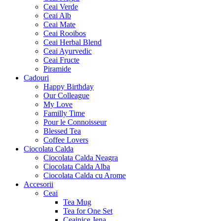
Ceai Verde
Ceai Alb
Ceai Mate
Ceai Rooibos
Ceai Herbal Blend
Ceai Ayurvedic
Ceai Fructe
Piramide
Cadouri
Happy Birthday
Our Colleague
My Love
Familly Time
Pour le Connoisseur
Blessed Tea
Coffee Lovers
Ciocolata Calda
Ciocolata Calda Neagra
Ciocolata Calda Alba
Ciocolata Calda cu Arome
Accesorii
Ceai
Tea Mug
Tea for One Set
Ceainice Jena