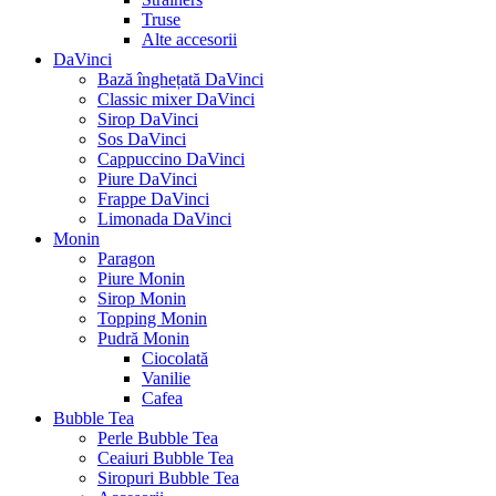
Truse
Alte accesorii
DaVinci
Bază înghețată DaVinci
Classic mixer DaVinci
Sirop DaVinci
Sos DaVinci
Cappuccino DaVinci
Piure DaVinci
Frappe DaVinci
Limonada DaVinci
Monin
Paragon
Piure Monin
Sirop Monin
Topping Monin
Pudră Monin
Ciocolată
Vanilie
Cafea
Bubble Tea
Perle Bubble Tea
Ceaiuri Bubble Tea
Siropuri Bubble Tea