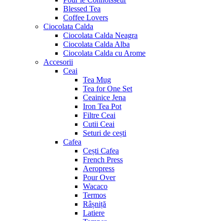
Blessed Tea
Coffee Lovers
Ciocolata Calda
Ciocolata Calda Neagra
Ciocolata Calda Alba
Ciocolata Calda cu Arome
Accesorii
Ceai
Tea Mug
Tea for One Set
Ceainice Jena
Iron Tea Pot
Filtre Ceai
Cutii Ceai
Seturi de cești
Cafea
Cești Cafea
French Press
Aeropress
Pour Over
Wacaco
Termos
Râșniță
Latiere