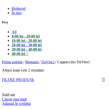
Reduceri
În stoc
Preț
All
0,00
lei
-
10,00
lei
10,00
lei
-
20,00
lei
20,00
lei
-
30,00
lei
30,00
lei
-
40,00
lei
40,00
lei
+
Prima pagină
/
Magazin
/
DaVinci
/
Cappuccino DaVinci
Afișez toate cele 2 rezultate
FILTRE PRODUSE
Sold out
Citește mai mult
Adaugă în wishlist