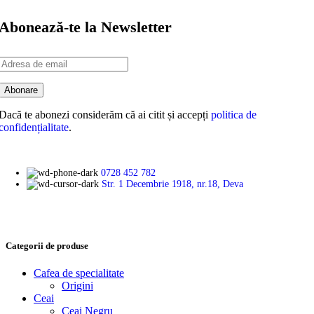
Abonează-te la Newsletter
Dacă te abonezi considerăm că ai citit și accepți
politica de
confidențialitate
.
0728 452 782
Str. 1 Decembrie 1918, nr.18, Deva
Categorii de produse
Cafea de specialitate
Origini
Ceai
Ceai Negru