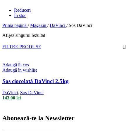
Reduceri
În stoc
Prima pagină
/
Magazin
/
DaVinci
/
Sos DaVinci
Afișez singurul rezultat
FILTRE PRODUSE
Adaugă în coș
Adaugă în wishlist
Sos ciocolată DaVinci 2.5kg
DaVinci
,
Sos DaVinci
143,00
lei
Abonează-te la Newsletter