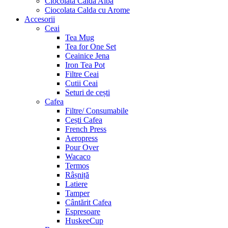
Ciocolata Calda Alba
Ciocolata Calda cu Arome
Accesorii
Ceai
Tea Mug
Tea for One Set
Ceainice Jena
Iron Tea Pot
Filtre Ceai
Cutii Ceai
Seturi de cești
Cafea
Filtre/ Consumabile
Cești Cafea
French Press
Aeropress
Pour Over
Wacaco
Termos
Râșniță
Latiere
Tamper
Cântărit Cafea
Espresoare
HuskeeCup