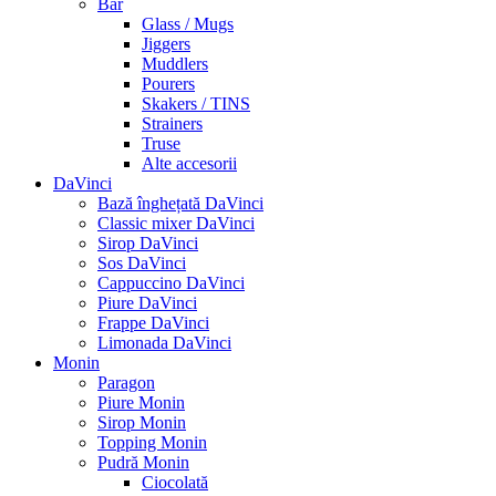
Bar
Glass / Mugs
Jiggers
Muddlers
Pourers
Skakers / TINS
Strainers
Truse
Alte accesorii
DaVinci
Bază înghețată DaVinci
Classic mixer DaVinci
Sirop DaVinci
Sos DaVinci
Cappuccino DaVinci
Piure DaVinci
Frappe DaVinci
Limonada DaVinci
Monin
Paragon
Piure Monin
Sirop Monin
Topping Monin
Pudră Monin
Ciocolată