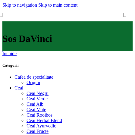
Skip to navigation
Skip to main content
Sos DaVinci
Închide
Categorii
Cafea de specialitate
Origini
Ceai
Ceai Negru
Ceai Verde
Ceai Alb
Ceai Mate
Ceai Rooibos
Ceai Herbal Blend
Ceai Ayurvedic
Ceai Fructe