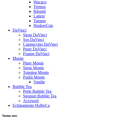
Wacaco
Termos
Râșniță
Latiere
Tamper
HuskeeCup
DaVinci
Sirop DaVinci
Sos DaVinci
Cappuccino DaVinci
Piure DaVinci
Frappe DaVinci
Monin
Piure Monin
Sirop Monin
Topping Monin
Pudră Monin
Vanilie
Bubble Tea
Perle Bubble Tea
Siropuri Bubble Tea
Accesorii
Echipamente HoReCa
Status stoc