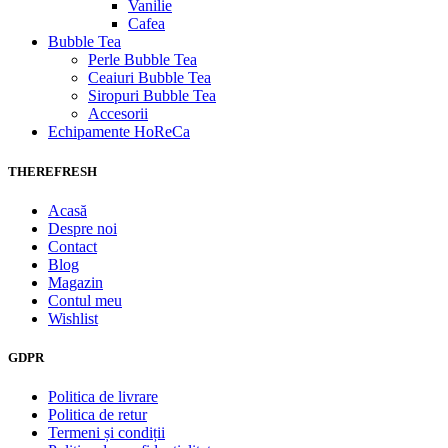
Vanilie
Cafea
Bubble Tea
Perle Bubble Tea
Ceaiuri Bubble Tea
Siropuri Bubble Tea
Accesorii
Echipamente HoReCa
THEREFRESH
Acasă
Despre noi
Contact
Blog
Magazin
Contul meu
Wishlist
GDPR
Politica de livrare
Politica de retur
Termeni și condiții