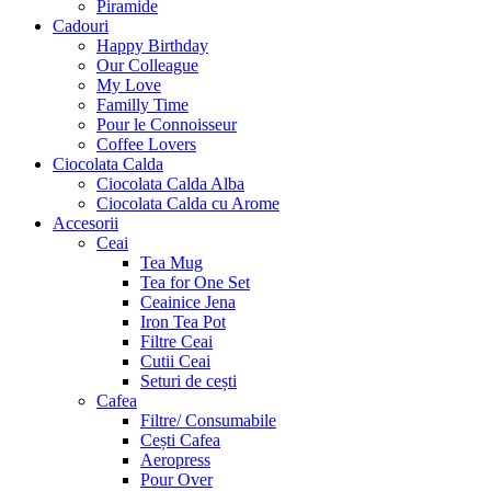
Piramide
Cadouri
Happy Birthday
Our Colleague
My Love
Familly Time
Pour le Connoisseur
Coffee Lovers
Ciocolata Calda
Ciocolata Calda Alba
Ciocolata Calda cu Arome
Accesorii
Ceai
Tea Mug
Tea for One Set
Ceainice Jena
Iron Tea Pot
Filtre Ceai
Cutii Ceai
Seturi de cești
Cafea
Filtre/ Consumabile
Cești Cafea
Aeropress
Pour Over