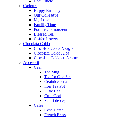
Ceai Fructe
Cadouri
Happy Birthday
Our Colleague
My Love
Familly Time
Pour le Connoisseur
Blessed Tea
Coffee Lovers
Ciocolata Calda
Ciocolata Calda Neagra
Ciocolata Calda Alba
Ciocolata Calda cu Arome
Accesorii
Ceai
Tea Mug
Tea for One Set
Ceainice Jena
Iron Tea Pot
Filtre Ceai
Cutii Ceai
Seturi de cești
Cafea
Cești Cafea
French Press