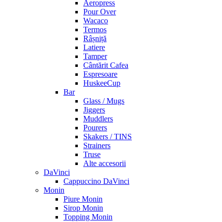
Aeropress
Pour Over
Wacaco
Termos
Râșniță
Latiere
Tamper
Cântărit Cafea
Espresoare
HuskeeCup
Bar
Glass / Mugs
Jiggers
Muddlers
Pourers
Skakers / TINS
Strainers
Truse
Alte accesorii
DaVinci
Cappuccino DaVinci
Monin
Piure Monin
Sirop Monin
Topping Monin