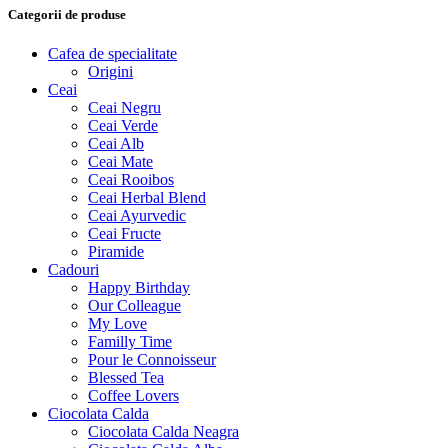
Categorii de produse
Cafea de specialitate
Origini
Ceai
Ceai Negru
Ceai Verde
Ceai Alb
Ceai Mate
Ceai Rooibos
Ceai Herbal Blend
Ceai Ayurvedic
Ceai Fructe
Piramide
Cadouri
Happy Birthday
Our Colleague
My Love
Familly Time
Pour le Connoisseur
Blessed Tea
Coffee Lovers
Ciocolata Calda
Ciocolata Calda Neagra