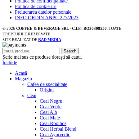
Politica de confidențialitate
Politica de cookie-uri
Prelucrarea datelor personale
INFO ORDIN ANPC 225/2023
© 2026
COFFEE & BEVERAGE SRL - C.I.F.: RO30308550
, TOATE
DREPTURILE REZERVATE.
SITE REALIZAT DE
RAD MEDIA
.
Search
Scrie mai sus ce produse dorești să cauți.
Închide
Acasă
Magazin
Cafea de specialitate
Origini
Ceai
Ceai Negru
Ceai Verde
Ceai Alb
Ceai Mate
Ceai Rooibos
Ceai Herbal Blend
Ceai Ayurvedic