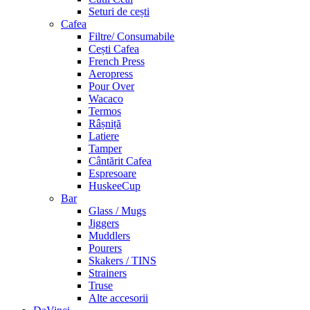
Seturi de cești
Cafea
Filtre/ Consumabile
Cești Cafea
French Press
Aeropress
Pour Over
Wacaco
Termos
Râșniță
Latiere
Tamper
Cântărit Cafea
Espresoare
HuskeeCup
Bar
Glass / Mugs
Jiggers
Muddlers
Pourers
Skakers / TINS
Strainers
Truse
Alte accesorii