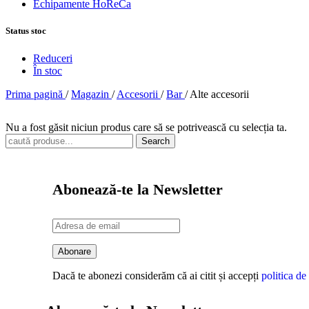
Echipamente HoReCa
Status stoc
Reduceri
În stoc
Prima pagină
/
Magazin
/
Accesorii
/
Bar
/
Alte accesorii
Nu a fost găsit niciun produs care să se potrivească cu selecția ta.
Search
Abonează-te la Newsletter
Dacă te abonezi considerăm că ai citit și accepți
politica de