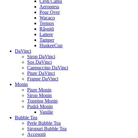
Cești Cafea
Aeropress
Pour Over
Wacaco
Termos
Râșniță
Latiere
Tamper
HuskeeCup
DaVinci
Sirop DaVinci
Sos DaVinci
Cappuccino DaVinci
Piure DaVinci
Frappe DaVinci
Monin
Piure Monin
Sirop Monin
Topping Monin
Pudră Monin
Vanilie
Bubble Tea
Perle Bubble Tea
Siropuri Bubble Tea
Accesorii