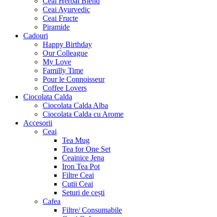
Ceai Herbal Blend
Ceai Ayurvedic
Ceai Fructe
Piramide
Cadouri
Happy Birthday
Our Colleague
My Love
Familly Time
Pour le Connoisseur
Coffee Lovers
Ciocolata Calda
Ciocolata Calda Alba
Ciocolata Calda cu Arome
Accesorii
Ceai
Tea Mug
Tea for One Set
Ceainice Jena
Iron Tea Pot
Filtre Ceai
Cutii Ceai
Seturi de cești
Cafea
Filtre/ Consumabile