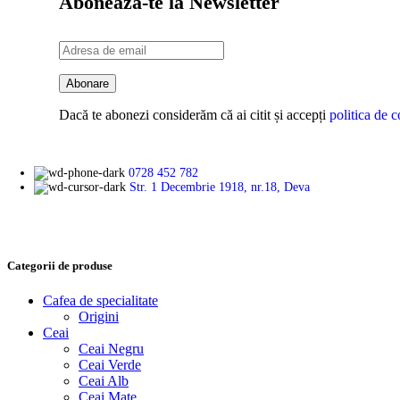
Abonează-te la Newsletter
Dacă te abonezi considerăm că ai citit și accepți
politica de c
0728 452 782
Str. 1 Decembrie 1918, nr.18, Deva
Categorii de produse
Cafea de specialitate
Origini
Ceai
Ceai Negru
Ceai Verde
Ceai Alb
Ceai Mate