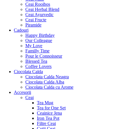
Ceai Rooibos
Ceai Herbal Blend
Ceai Ayurvedic
Ceai Fructe
Piramide
Cadouri
Happy Birthday
Our Colleague
My Love
Familly Time
Pour le Connoisseur
Blessed Tea
Coffee Lovers
Ciocolata Calda
Ciocolata Calda Neagra
Ciocolata Calda Alba
Ciocolata Calda cu Arome
Accesorii
Ceai
Tea Mug
Tea for One Set
Ceainice Jena
Iron Tea Pot
Filtre Ceai
Cutii Ceai