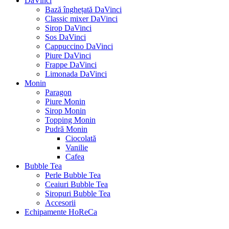
DaVinci
Bază înghețată DaVinci
Classic mixer DaVinci
Sirop DaVinci
Sos DaVinci
Cappuccino DaVinci
Piure DaVinci
Frappe DaVinci
Limonada DaVinci
Monin
Paragon
Piure Monin
Sirop Monin
Topping Monin
Pudră Monin
Ciocolată
Vanilie
Cafea
Bubble Tea
Perle Bubble Tea
Ceaiuri Bubble Tea
Siropuri Bubble Tea
Accesorii
Echipamente HoReCa