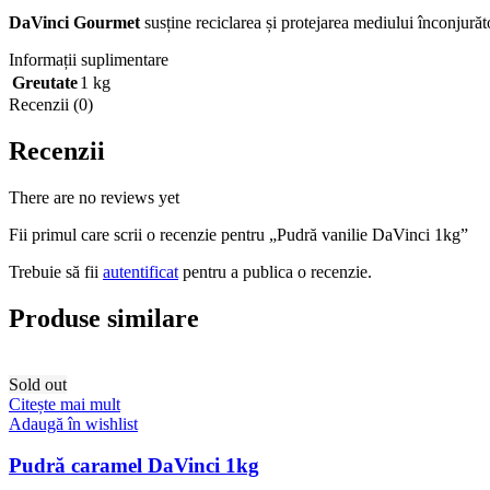
DaVinci Gourmet
s
us
ț
in
e
reciclarea
ș
i protejarea mediului
î
nconjur
ă
t
Informații suplimentare
Greutate
1 kg
Recenzii (0)
Recenzii
There are no reviews yet
Fii primul care scrii o recenzie pentru „Pudră vanilie DaVinci 1kg”
Trebuie să fii
autentificat
pentru a publica o recenzie.
Produse similare
Sold out
Citește mai mult
Adaugă în wishlist
Pudră caramel DaVinci 1kg