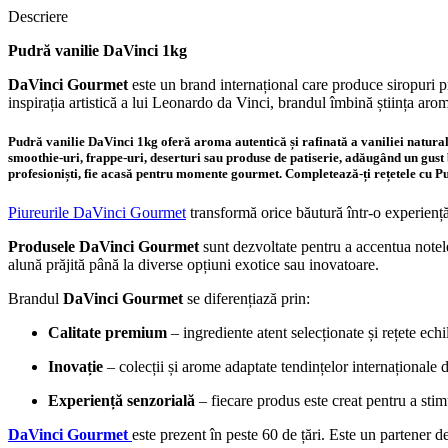
Descriere
Pudră vanilie DaVinci 1kg
DaVinci Gourmet
este un brand internațional care produce siropuri pr
inspirația artistică a lui Leonardo da Vinci, brandul îmbină știința arome
Pudră vanilie DaVinci 1kg oferă aroma autentică și rafinată a vaniliei naturale
smoothie-uri, frappe-uri, deserturi sau produse de patiserie, adăugând un gust bo
profesioniști, fie acasă pentru momente gourmet. Completează-ți rețetele cu Pud
Piureurile DaVinci Gourmet
transformă orice băutură într-o experienț
Produsele DaVinci Gourmet
sunt dezvoltate pentru a accentua notele 
alună prăjită până la diverse opțiuni exotice sau inovatoare.
Brandul
DaVinci Gourmet
se diferențiază prin:
Calitate premium
– ingrediente atent selecționate și rețete echi
Inovație
– colecții și arome adaptate tendințelor internaționale 
Experiență senzorială
– fiecare produs este creat pentru a sti
DaVinci Gourmet
este prezent în peste 60 de țări. Este un partener 