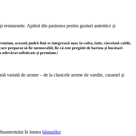
și restaurante. Apărut din pasiunea pentru gusturi autentice și
emium, această pudră fină se integrează ușor în cafea, latte, ciocolată caldă,
care preparat să fie memorabil, fie că este pregătit de barista și bucătari
u adevărat sofisticate și premium.!
gamă variată de arome – de la clasicele arome de vanilie, caramel și
rafinamentului în lumea
băuturilor
.