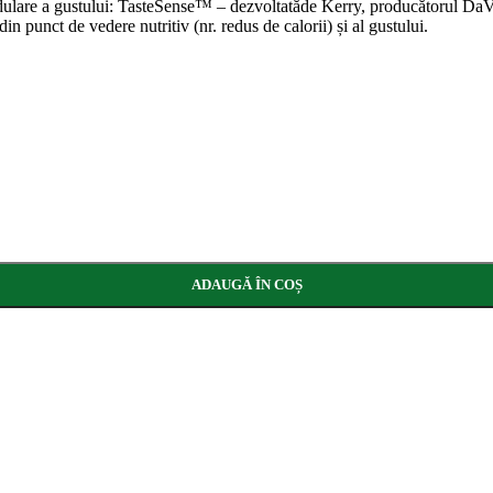
odulare a gustului: TasteSense™ – dezvoltatăde Kerry, producătorul DaVi
 punct de vedere nutritiv (nr. redus de calorii) și al gustului.
ADAUGĂ ÎN COȘ