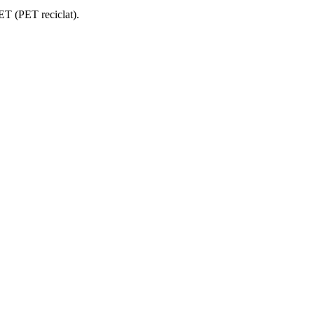
ET
(PET reciclat)
.