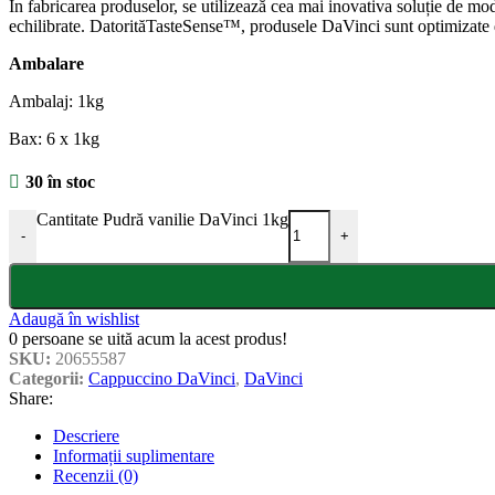
În fabricarea produselor, se utilizează cea mai inovativa soluție de m
echilibrate. DatorităTasteSense™, produsele DaVinci sunt optimizate din
Ambalare
Ambalaj: 1kg
Bax: 6 x 1kg
30 în stoc
Cantitate Pudră vanilie DaVinci 1kg
-
+
Adaugă în wishlist
0
persoane se uită acum la acest produs!
SKU:
20655587
Categorii:
Cappuccino DaVinci
,
DaVinci
Share:
Descriere
Informații suplimentare
Recenzii (0)