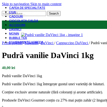
Skip to navigation
Skip to main content
CAFEA DE SPECIALITATE
CEAI
Search
CADOURI
CIOCOLATA CALDA
ACCESORII
DAVINCI
MONIN
BUBBLE TEA
ECHIPAMENTE HORECA
Prima pagină
/
Magazin
/
DaVinci
/
Cappuccino DaVinci
/
Pudră vani
Pudră vanilie DaVinci 1kg
40,00
lei
Pudră vanilie DaVinci 1kg
Pudră vanilie DaVinci 1kg întregește gustul unei varietăți de băuturi.
Conține exclusiv arome naturale (fără coloranți și arome artificiale).
Produsele DaVinci Gourmet conțin cu 27% mai puțin zahăr (2 lingurițe 