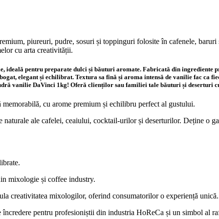
emium, piureuri, pudre, sosuri și toppinguri folosite în cafenele, baruri 
lor cu arta creativității.
, ideală pentru preparate dulci și băuturi aromate. Fabricată din ingrediente pr
gat, elegant și echilibrat. Textura sa fină și aroma intensă de vanilie fac ca fie
ră vanilie DaVinci 1kg! Oferă clienților sau familiei tale băuturi și deserturi c
ă memorabilă, cu arome premium și echilibru perfect al gustului.
naturale ale cafelei, ceaiului, cocktail-urilor și deserturilor. Deține o 
librate.
din mixologie și coffee industry.
mula creativitatea mixologilor, oferind consumatorilor o experiență unică.
de încredere pentru profesioniștii din industria HoReCa și un simbol al 