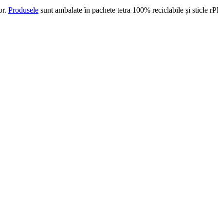
or.
Produsele
sunt ambalate în
pachete tetra 100% reciclabile și
sticle
rP