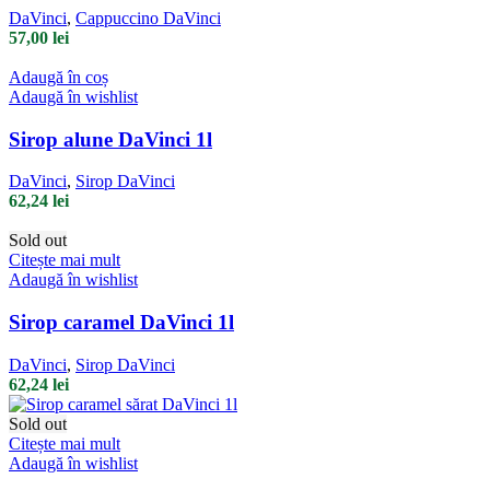
DaVinci
,
Cappuccino DaVinci
57,00
lei
Adaugă în coș
Adaugă în wishlist
Sirop alune DaVinci 1l
DaVinci
,
Sirop DaVinci
62,24
lei
Sold out
Citește mai mult
Adaugă în wishlist
Sirop caramel DaVinci 1l
DaVinci
,
Sirop DaVinci
62,24
lei
Sold out
Citește mai mult
Adaugă în wishlist