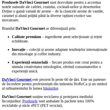
Produsele DaVinci Gourmet
sunt dezvoltate pentru a accentua
notele naturale ale cafelei, ceaiului, cocktail-urilor și deserturilor.
Deține o gamă variată de arome – de la clasicele arome de vanilie,
caramel și alună prăjită până la diverse opțiuni exotice sau
inovatoare.
Brandul
DaVinci Gourmet
se diferențiază prin:
Calitate premium
– ingrediente atent selecționate și rețete
echilibrate.
Inovație
– colecții și arome adaptate tendințelor internaționale
din mixologie și coffee industry.
Experiență senzorială
– fiecare produs este creat pentru a
stimula creativitatea mixologilor, oferind consumatorilor o
experiență unică.
DaVinci Gourmet
este prezent în peste 60 de țări. Este un partener
de încredere pentru profesioniștii din industria HoReCa și un simbol
al rafinamentului în lumea
băuturilor
.
DaVinci Gourmet
s
us
ț
in
e
reciclarea
ș
i protejarea mediului
î
nconjur
ă
tor.
Produsele
sunt ambalate în
pachete tetra 100%
reciclabile și
sticle
rPET
(PET reciclat)
.