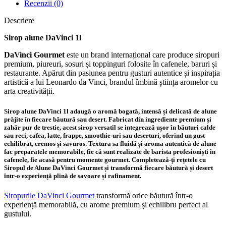
Recenzii (0)
Descriere
Sirop alune DaVinci 1l
DaVinci Gourmet
este un brand internațional care produce siropuri
premium, piureuri, sosuri și toppinguri folosite în cafenele, baruri și
restaurante. Apărut din pasiunea pentru gusturi autentice și inspirația
artistică a lui Leonardo da Vinci, brandul îmbină știința aromelor cu
arta creativității.
Sirop alune DaVinci 1l
adaugă o aromă bogată, intensă și delicată de alune
prăjite în fiecare băutură sau desert. Fabricat din ingrediente premium și
zahăr pur de trestie, acest sirop versatil se integrează ușor în băuturi calde
sau reci, cafea, latte, frappe, smoothie-uri sau deserturi, oferind un gust
echilibrat, cremos și savuros. Textura sa fluidă și aroma autentică de alune
fac preparatele memorabile, fie că sunt realizate de barista profesioniști în
cafenele, fie acasă pentru momente gourmet. Completează-ți rețetele cu
Siropul de Alune DaVinci Gourmet și transformă fiecare băutură și desert
într-o experiență plină de savoare și rafinament.
Siropurile DaVinci Gourmet
transformă orice băutură într-o
experiență memorabilă, cu arome premium și echilibru perfect al
gustului.