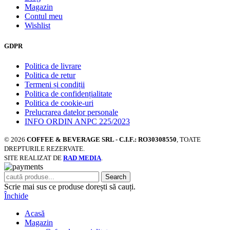
Magazin
Contul meu
Wishlist
GDPR
Politica de livrare
Politica de retur
Termeni și condiții
Politica de confidențialitate
Politica de cookie-uri
Prelucrarea datelor personale
INFO ORDIN ANPC 225/2023
© 2026
COFFEE & BEVERAGE SRL - C.I.F.: RO30308550
, TOATE
DREPTURILE REZERVATE.
SITE REALIZAT DE
RAD MEDIA
.
Search
Scrie mai sus ce produse dorești să cauți.
Închide
Acasă
Magazin