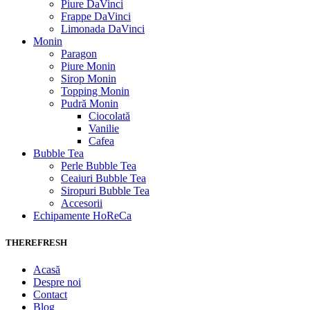
Piure DaVinci
Frappe DaVinci
Limonada DaVinci
Monin
Paragon
Piure Monin
Sirop Monin
Topping Monin
Pudră Monin
Ciocolată
Vanilie
Cafea
Bubble Tea
Perle Bubble Tea
Ceaiuri Bubble Tea
Siropuri Bubble Tea
Accesorii
Echipamente HoReCa
THEREFRESH
Acasă
Despre noi
Contact
Blog