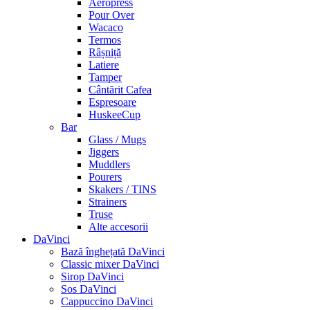
Aeropress
Pour Over
Wacaco
Termos
Râșniță
Latiere
Tamper
Cântărit Cafea
Espresoare
HuskeeCup
Bar
Glass / Mugs
Jiggers
Muddlers
Pourers
Skakers / TINS
Strainers
Truse
Alte accesorii
DaVinci
Bază înghețată DaVinci
Classic mixer DaVinci
Sirop DaVinci
Sos DaVinci
Cappuccino DaVinci