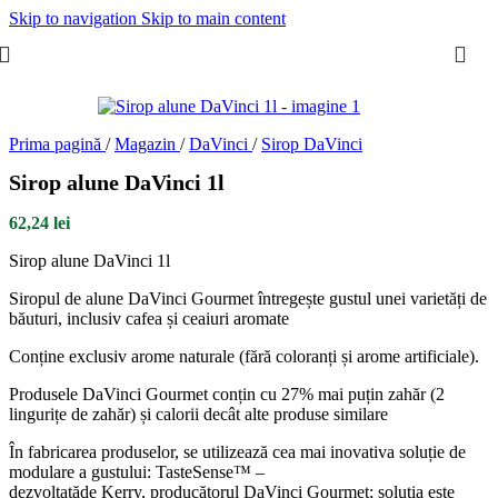
Skip to navigation
Skip to main content
Prima pagină
/
Magazin
/
DaVinci
/
Sirop DaVinci
Sirop alune DaVinci 1l
62,24
lei
Sirop alune DaVinci 1l
Siropul de alune DaVinci Gourmet întregește gustul unei varietăți de
băuturi, inclusiv cafea și ceaiuri aromate
Conține exclusiv arome naturale (fără coloranți și arome artificiale).
Produsele DaVinci Gourmet conțin cu 27% mai puțin zahăr (2
lingurițe de zahăr) și calorii decât alte produse similare
În fabricarea produselor, se utilizează cea mai inovativa soluție de
modulare a gustului: TasteSense™ –
dezvoltatăde Kerry, producătorul DaVinci Gourmet; soluția este