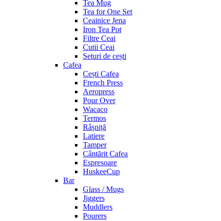
Tea Mug
Tea for One Set
Ceainice Jena
Iron Tea Pot
Filtre Ceai
Cutii Ceai
Seturi de cești
Cafea
Cești Cafea
French Press
Aeropress
Pour Over
Wacaco
Termos
Râșniță
Latiere
Tamper
Cântărit Cafea
Espresoare
HuskeeCup
Bar
Glass / Mugs
Jiggers
Muddlers
Pourers