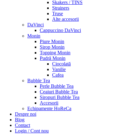
Skakers / TINS
Strainers
Truse
Alte accesorii
DaVinci
Cappuccino DaVinci
Monin
Piure Monin
Sirop Monin
Topping Monin
Pudră Monin
Ciocolată
Vanilie
Cafea
Bubble Tea
Perle Bubble Tea
Ceaiuri Bubble Tea
Siropuri Bubble Tea
Accesorii
Echipamente HoReCa
Despre noi
Blog
Contact
Login / Cont nou