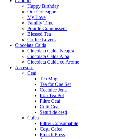
Cadouri
Happy Birthday
Our Colleague
My Love
Familly Time
Pour le Connoisseur
Blessed Tea
Coffee Lovers
Ciocolata Calda
Ciocolata Calda Neagra
Ciocolata Calda Alba
Ciocolata Calda cu Arome
Accesorii
Ceai
Tea Mug
Tea for One Set
Ceainice Jena
Iron Tea Pot
Filtre Ceai
Cutii Ceai
Seturi de cești
Cafea
Filtre/ Consumabile
Cești Cafea
French Press