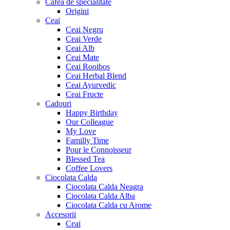
Cafea de specialitate
Origini
Ceai
Ceai Negru
Ceai Verde
Ceai Alb
Ceai Mate
Ceai Rooibos
Ceai Herbal Blend
Ceai Ayurvedic
Ceai Fructe
Cadouri
Happy Birthday
Our Colleague
My Love
Familly Time
Pour le Connoisseur
Blessed Tea
Coffee Lovers
Ciocolata Calda
Ciocolata Calda Neagra
Ciocolata Calda Alba
Ciocolata Calda cu Arome
Accesorii
Ceai