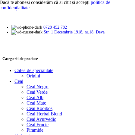
Dacă te abonezi considerăm că ai citit și accepți
politica de
confidențialitate
.
0728 452 782
Str. 1 Decembrie 1918, nr.18, Deva
Categorii de produse
Cafea de specialitate
Origini
Ceai
Ceai Negru
Ceai Verde
Ceai Alb
Ceai Mate
Ceai Rooibos
Ceai Herbal Blend
Ceai Ayurvedic
Ceai Fructe
Piramide