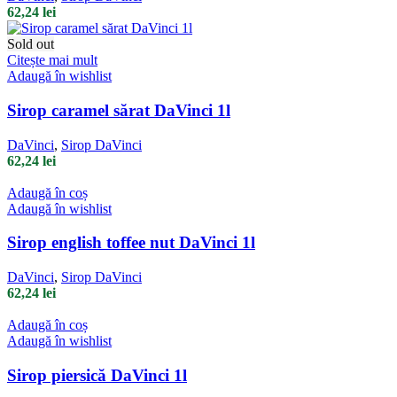
62,24
lei
Sold out
Citește mai mult
Adaugă în wishlist
Sirop caramel sărat DaVinci 1l
DaVinci
,
Sirop DaVinci
62,24
lei
Adaugă în coș
Adaugă în wishlist
Sirop english toffee nut DaVinci 1l
DaVinci
,
Sirop DaVinci
62,24
lei
Adaugă în coș
Adaugă în wishlist
Sirop piersică DaVinci 1l