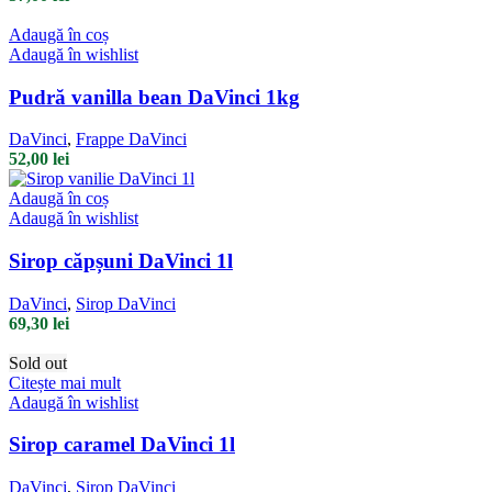
Adaugă în coș
Adaugă în wishlist
Pudră vanilla bean DaVinci 1kg
DaVinci
,
Frappe DaVinci
52,00
lei
Adaugă în coș
Adaugă în wishlist
Sirop căpșuni DaVinci 1l
DaVinci
,
Sirop DaVinci
69,30
lei
Sold out
Citește mai mult
Adaugă în wishlist
Sirop caramel DaVinci 1l
DaVinci
,
Sirop DaVinci