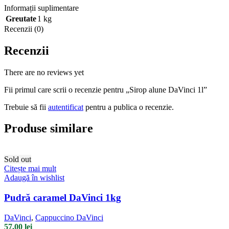
Informații suplimentare
Greutate
1 kg
Recenzii (0)
Recenzii
There are no reviews yet
Fii primul care scrii o recenzie pentru „Sirop alune DaVinci 1l”
Trebuie să fii
autentificat
pentru a publica o recenzie.
Produse similare
Sold out
Citește mai mult
Adaugă în wishlist
Pudră caramel DaVinci 1kg
DaVinci
,
Cappuccino DaVinci
57,00
lei