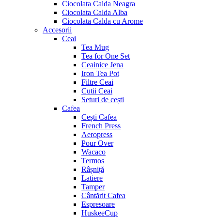
Ciocolata Calda Neagra
Ciocolata Calda Alba
Ciocolata Calda cu Arome
Accesorii
Ceai
Tea Mug
Tea for One Set
Ceainice Jena
Iron Tea Pot
Filtre Ceai
Cutii Ceai
Seturi de cești
Cafea
Cești Cafea
French Press
Aeropress
Pour Over
Wacaco
Termos
Râșniță
Latiere
Tamper
Cântărit Cafea
Espresoare
HuskeeCup