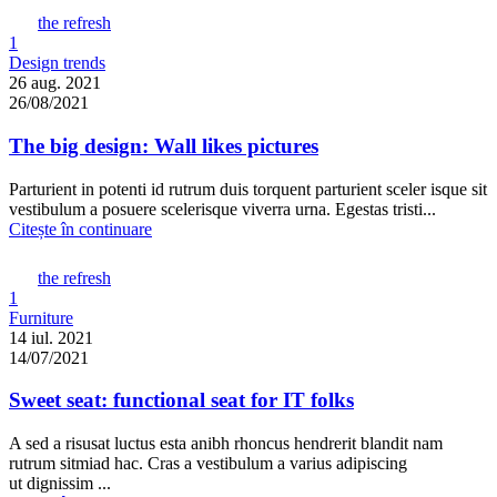
the refresh
1
Design trends
26 aug. 2021
26/08/2021
The big design: Wall likes pictures
Parturient in potenti id rutrum duis torquent parturient sceler isque sit
vestibulum a posuere scelerisque viverra urna. Egestas tristi...
Citește în continuare
the refresh
1
Furniture
14 iul. 2021
14/07/2021
Sweet seat: functional seat for IT folks
A sed a risusat luctus esta anibh rhoncus hendrerit blandit nam
rutrum sitmiad hac. Cras a vestibulum a varius adipiscing
ut dignissim ...