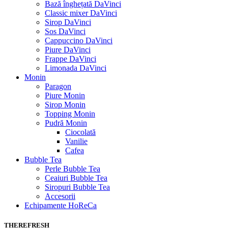
Bază înghețată DaVinci
Classic mixer DaVinci
Sirop DaVinci
Sos DaVinci
Cappuccino DaVinci
Piure DaVinci
Frappe DaVinci
Limonada DaVinci
Monin
Paragon
Piure Monin
Sirop Monin
Topping Monin
Pudră Monin
Ciocolată
Vanilie
Cafea
Bubble Tea
Perle Bubble Tea
Ceaiuri Bubble Tea
Siropuri Bubble Tea
Accesorii
Echipamente HoReCa
THEREFRESH