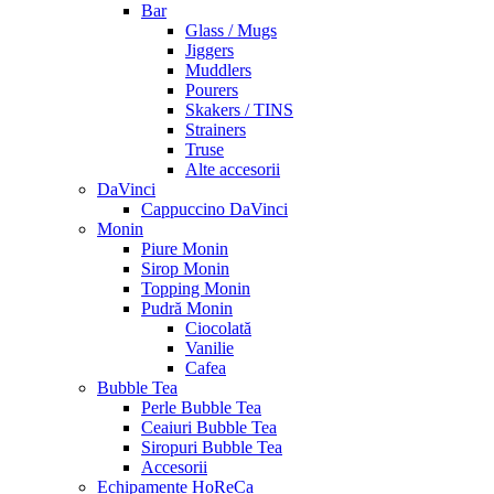
Bar
Glass / Mugs
Jiggers
Muddlers
Pourers
Skakers / TINS
Strainers
Truse
Alte accesorii
DaVinci
Cappuccino DaVinci
Monin
Piure Monin
Sirop Monin
Topping Monin
Pudră Monin
Ciocolată
Vanilie
Cafea
Bubble Tea
Perle Bubble Tea
Ceaiuri Bubble Tea
Siropuri Bubble Tea
Accesorii
Echipamente HoReCa