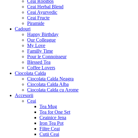
Ceai Rooibos
Ceai Herbal Blend
Ceai Ayurvedic
Ceai Fructe
Piramide
Cadouri
Happy Birthday
Our Colleague
My Love
Familly Time
Pour le Connoisseur
Blessed Tea
Coffee Lovers
Ciocolata Calda
Ciocolata Calda Neagra
Ciocolata Calda Alba
Ciocolata Calda cu Arome
Accesorii
Ceai
Tea Mug
Tea for One Set
Ceainice Jena
Iron Tea Pot
Filtre Ceai
Cutii Ceai