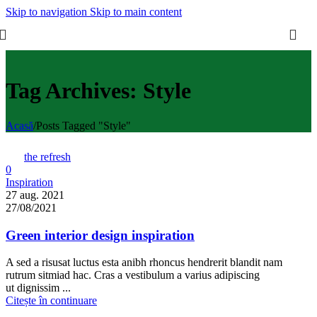
Skip to navigation
Skip to main content
Tag Archives: Style
Acasă
/
Posts Tagged "Style"
the refresh
0
Inspiration
27 aug. 2021
27/08/2021
Green interior design inspiration
A sed a risusat luctus esta anibh rhoncus hendrerit blandit nam
rutrum sitmiad hac. Cras a vestibulum a varius adipiscing
ut dignissim ...
Citește în continuare