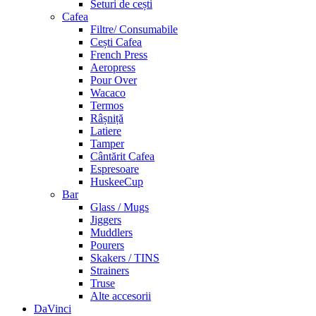
Seturi de cești
Cafea
Filtre/ Consumabile
Cești Cafea
French Press
Aeropress
Pour Over
Wacaco
Termos
Râșniță
Latiere
Tamper
Cântărit Cafea
Espresoare
HuskeeCup
Bar
Glass / Mugs
Jiggers
Muddlers
Pourers
Skakers / TINS
Strainers
Truse
Alte accesorii
DaVinci