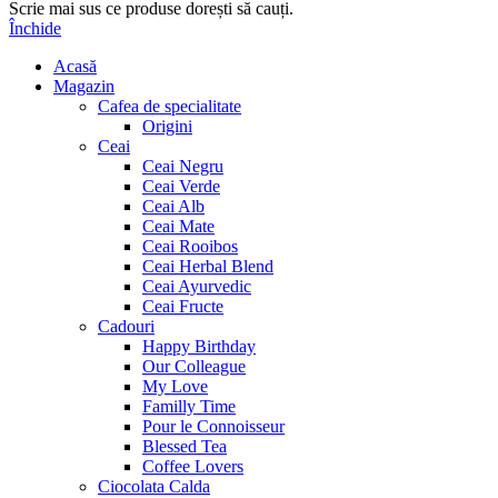
Scrie mai sus ce produse dorești să cauți.
Închide
Acasă
Magazin
Cafea de specialitate
Origini
Ceai
Ceai Negru
Ceai Verde
Ceai Alb
Ceai Mate
Ceai Rooibos
Ceai Herbal Blend
Ceai Ayurvedic
Ceai Fructe
Cadouri
Happy Birthday
Our Colleague
My Love
Familly Time
Pour le Connoisseur
Blessed Tea
Coffee Lovers
Ciocolata Calda