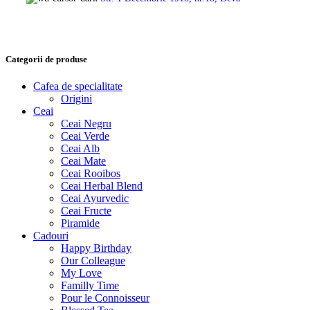
Categorii de produse
Cafea de specialitate
Origini
Ceai
Ceai Negru
Ceai Verde
Ceai Alb
Ceai Mate
Ceai Rooibos
Ceai Herbal Blend
Ceai Ayurvedic
Ceai Fructe
Piramide
Cadouri
Happy Birthday
Our Colleague
My Love
Familly Time
Pour le Connoisseur