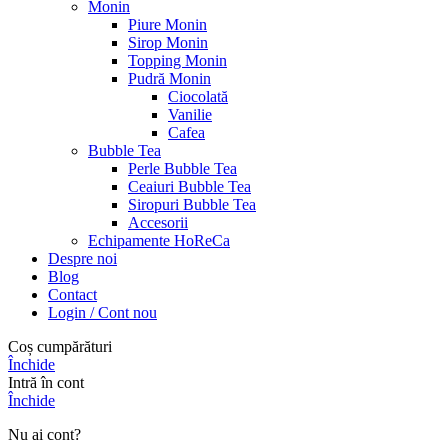
Monin
Piure Monin
Sirop Monin
Topping Monin
Pudră Monin
Ciocolată
Vanilie
Cafea
Bubble Tea
Perle Bubble Tea
Ceaiuri Bubble Tea
Siropuri Bubble Tea
Accesorii
Echipamente HoReCa
Despre noi
Blog
Contact
Login / Cont nou
Coș cumpărături
Închide
Intră în cont
Închide
Nu ai cont?