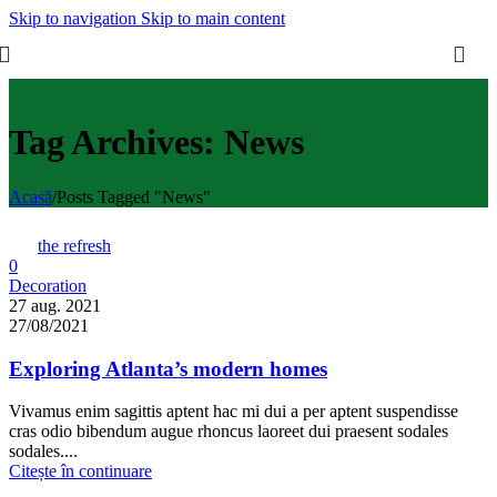
Skip to navigation
Skip to main content
Tag Archives: News
Acasă
/
Posts Tagged "News"
the refresh
0
Decoration
27 aug. 2021
27/08/2021
Exploring Atlanta’s modern homes
Vivamus enim sagittis aptent hac mi dui a per aptent suspendisse
cras odio bibendum augue rhoncus laoreet dui praesent sodales
sodales....
Citește în continuare