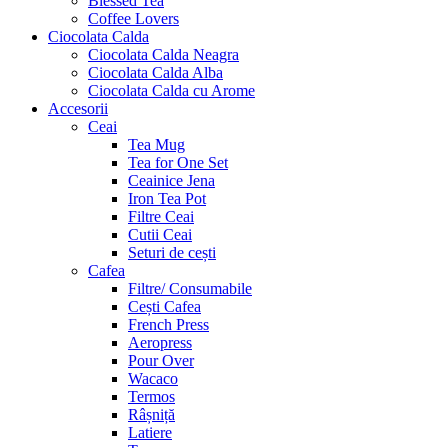
Blessed Tea
Coffee Lovers
Ciocolata Calda
Ciocolata Calda Neagra
Ciocolata Calda Alba
Ciocolata Calda cu Arome
Accesorii
Ceai
Tea Mug
Tea for One Set
Ceainice Jena
Iron Tea Pot
Filtre Ceai
Cutii Ceai
Seturi de cești
Cafea
Filtre/ Consumabile
Cești Cafea
French Press
Aeropress
Pour Over
Wacaco
Termos
Râșniță
Latiere