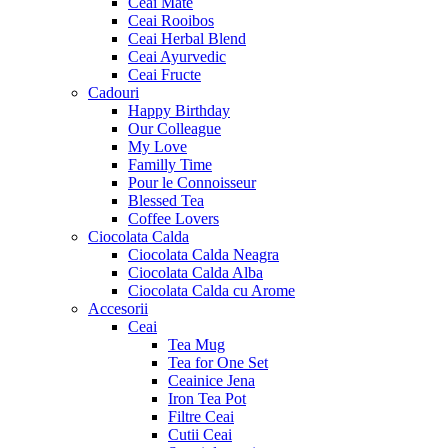
Ceai Mate
Ceai Rooibos
Ceai Herbal Blend
Ceai Ayurvedic
Ceai Fructe
Cadouri
Happy Birthday
Our Colleague
My Love
Familly Time
Pour le Connoisseur
Blessed Tea
Coffee Lovers
Ciocolata Calda
Ciocolata Calda Neagra
Ciocolata Calda Alba
Ciocolata Calda cu Arome
Accesorii
Ceai
Tea Mug
Tea for One Set
Ceainice Jena
Iron Tea Pot
Filtre Ceai
Cutii Ceai