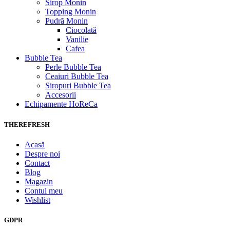
Sirop Monin
Topping Monin
Pudră Monin
Ciocolată
Vanilie
Cafea
Bubble Tea
Perle Bubble Tea
Ceaiuri Bubble Tea
Siropuri Bubble Tea
Accesorii
Echipamente HoReCa
THEREFRESH
Acasă
Despre noi
Contact
Blog
Magazin
Contul meu
Wishlist
GDPR