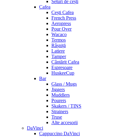
Seturi de cești
Cafea
Cești Cafea
French Press
Aeropress
Pour Over
Wacaco
Termos
Râșniță
Latiere
Tamper
Cântărit Cafea
Espresoare
HuskeeCup
Bar
Glass / Mugs
Jiggers
Muddlers
Pourers
Skakers / TINS
Strainers
Truse
Alte accesorii
DaVinci
Cappuccino DaVinci