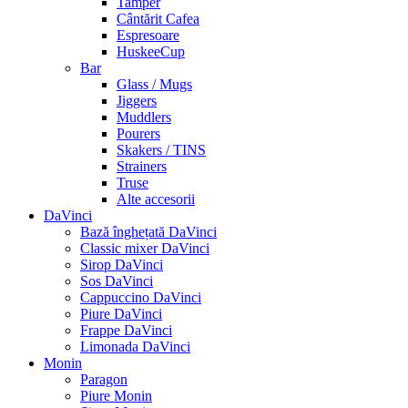
Tamper
Cântărit Cafea
Espresoare
HuskeeCup
Bar
Glass / Mugs
Jiggers
Muddlers
Pourers
Skakers / TINS
Strainers
Truse
Alte accesorii
DaVinci
Bază înghețată DaVinci
Classic mixer DaVinci
Sirop DaVinci
Sos DaVinci
Cappuccino DaVinci
Piure DaVinci
Frappe DaVinci
Limonada DaVinci
Monin
Paragon
Piure Monin