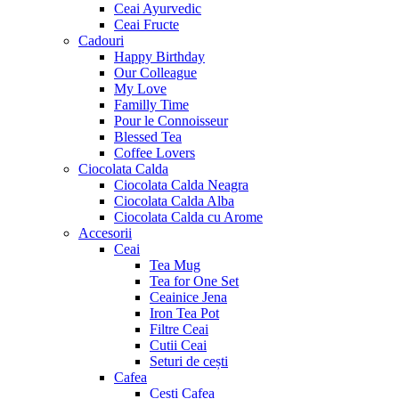
Ceai Ayurvedic
Ceai Fructe
Cadouri
Happy Birthday
Our Colleague
My Love
Familly Time
Pour le Connoisseur
Blessed Tea
Coffee Lovers
Ciocolata Calda
Ciocolata Calda Neagra
Ciocolata Calda Alba
Ciocolata Calda cu Arome
Accesorii
Ceai
Tea Mug
Tea for One Set
Ceainice Jena
Iron Tea Pot
Filtre Ceai
Cutii Ceai
Seturi de cești
Cafea
Cești Cafea