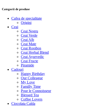
Categorii de produse
Cafea de specialitate
Origini
Ceai
Ceai Negru
Ceai Verde
Ceai Alb
Ceai Mate
Ceai Rooibos
Ceai Herbal Blend
Ceai Ayurvedic
Ceai Fructe
Piramide
Cadouri
Happy Birthday
Our Colleague
My Love
Familly Time
Pour le Connoisseur
Blessed Tea
Coffee Lovers
Ciocolata Calda