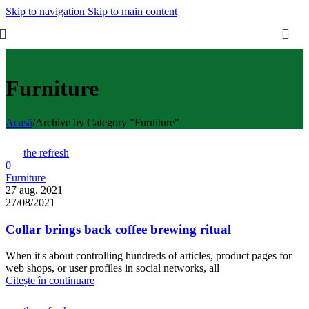
Skip to navigation
Skip to main content
Furniture
Acasă
/
Archive by Category "Furniture"
the refresh
0
Furniture
27 aug. 2021
27/08/2021
Collar brings back coffee brewing ritual
When it's about controlling hundreds of articles, product pages for
web shops, or user profiles in social networks, all
Citește în continuare