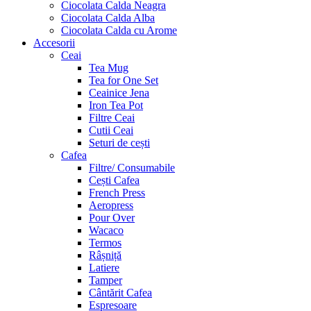
Ciocolata Calda Neagra
Ciocolata Calda Alba
Ciocolata Calda cu Arome
Accesorii
Ceai
Tea Mug
Tea for One Set
Ceainice Jena
Iron Tea Pot
Filtre Ceai
Cutii Ceai
Seturi de cești
Cafea
Filtre/ Consumabile
Cești Cafea
French Press
Aeropress
Pour Over
Wacaco
Termos
Râșniță
Latiere
Tamper
Cântărit Cafea
Espresoare