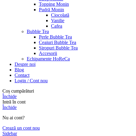
Topping Monin
Pudră Monin
Ciocolată
Vanilie
Cafea
Bubble Tea
Perle Bubble Tea
Ceaiuri Bubble Tea
Siropuri Bubble Tea
Accesorii
Echipamente HoReCa
Despre noi
Blog
Contact
Login / Cont nou
Coș cumpărături
Închide
Intră în cont
Închide
Nu ai cont?
Crează un cont nou
Sidebar