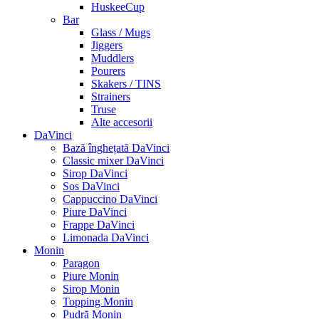
HuskeeCup
Bar
Glass / Mugs
Jiggers
Muddlers
Pourers
Skakers / TINS
Strainers
Truse
Alte accesorii
DaVinci
Bază înghețată DaVinci
Classic mixer DaVinci
Sirop DaVinci
Sos DaVinci
Cappuccino DaVinci
Piure DaVinci
Frappe DaVinci
Limonada DaVinci
Monin
Paragon
Piure Monin
Sirop Monin
Topping Monin
Pudră Monin