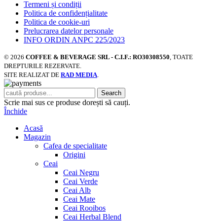
Termeni și condiții
Politica de confidențialitate
Politica de cookie-uri
Prelucrarea datelor personale
INFO ORDIN ANPC 225/2023
© 2026
COFFEE & BEVERAGE SRL - C.I.F.: RO30308550
, TOATE
DREPTURILE REZERVATE.
SITE REALIZAT DE
RAD MEDIA
.
Search
Scrie mai sus ce produse dorești să cauți.
Închide
Acasă
Magazin
Cafea de specialitate
Origini
Ceai
Ceai Negru
Ceai Verde
Ceai Alb
Ceai Mate
Ceai Rooibos
Ceai Herbal Blend