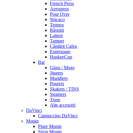
French Press
Aeropress
Pour Over
Wacaco
Termos
Râșniță
Latiere
Tamper
Cântărit Cafea
Espresoare
HuskeeCup
Bar
Glass / Mugs
Jiggers
Muddlers
Pourers
Skakers / TINS
Strainers
Truse
Alte accesorii
DaVinci
Cappuccino DaVinci
Monin
Piure Monin
Sirop Monin