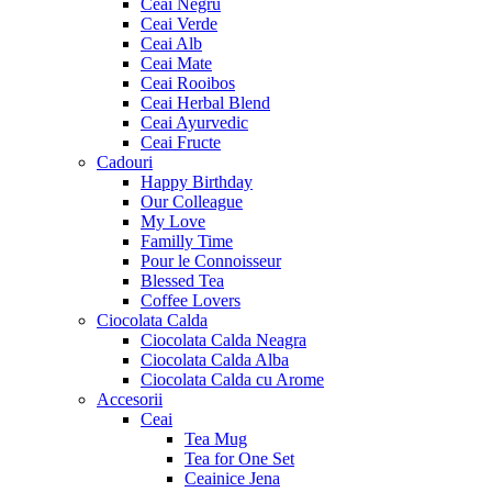
Ceai Negru
Ceai Verde
Ceai Alb
Ceai Mate
Ceai Rooibos
Ceai Herbal Blend
Ceai Ayurvedic
Ceai Fructe
Cadouri
Happy Birthday
Our Colleague
My Love
Familly Time
Pour le Connoisseur
Blessed Tea
Coffee Lovers
Ciocolata Calda
Ciocolata Calda Neagra
Ciocolata Calda Alba
Ciocolata Calda cu Arome
Accesorii
Ceai
Tea Mug
Tea for One Set
Ceainice Jena