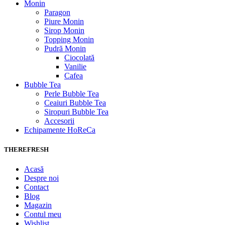
Monin
Paragon
Piure Monin
Sirop Monin
Topping Monin
Pudră Monin
Ciocolată
Vanilie
Cafea
Bubble Tea
Perle Bubble Tea
Ceaiuri Bubble Tea
Siropuri Bubble Tea
Accesorii
Echipamente HoReCa
THEREFRESH
Acasă
Despre noi
Contact
Blog
Magazin
Contul meu
Wishlist