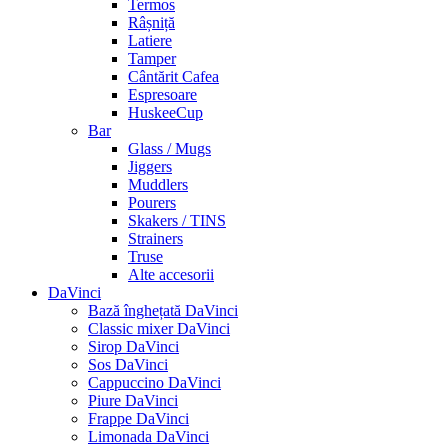
Termos
Râșniță
Latiere
Tamper
Cântărit Cafea
Espresoare
HuskeeCup
Bar
Glass / Mugs
Jiggers
Muddlers
Pourers
Skakers / TINS
Strainers
Truse
Alte accesorii
DaVinci
Bază înghețată DaVinci
Classic mixer DaVinci
Sirop DaVinci
Sos DaVinci
Cappuccino DaVinci
Piure DaVinci
Frappe DaVinci
Limonada DaVinci