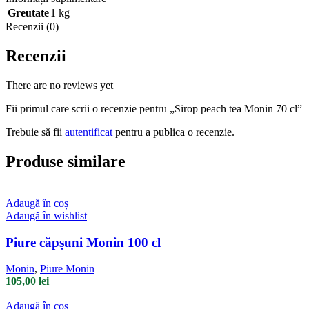
Greutate
1 kg
Recenzii (0)
Recenzii
There are no reviews yet
Fii primul care scrii o recenzie pentru „Sirop peach tea Monin 70 cl”
Trebuie să fii
autentificat
pentru a publica o recenzie.
Produse similare
Adaugă în coș
Adaugă în wishlist
Piure căpșuni Monin 100 cl
Monin
,
Piure Monin
105,00
lei
Adaugă în coș