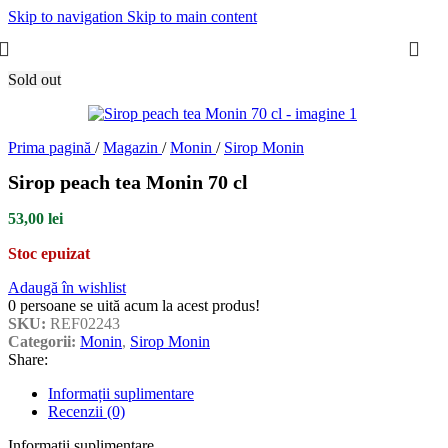
Skip to navigation
Skip to main content
Sold out
Prima pagină
/
Magazin
/
Monin
/
Sirop Monin
Sirop peach tea Monin 70 cl
53,00
lei
Stoc epuizat
Adaugă în wishlist
0
persoane se uită acum la acest produs!
SKU:
REF02243
Categorii:
Monin
,
Sirop Monin
Share:
Informații suplimentare
Recenzii (0)
Informații suplimentare