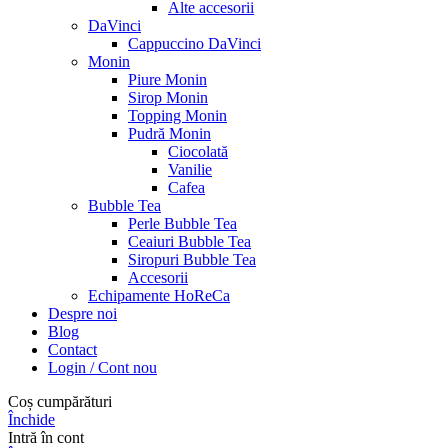
Alte accesorii
DaVinci
Cappuccino DaVinci
Monin
Piure Monin
Sirop Monin
Topping Monin
Pudră Monin
Ciocolată
Vanilie
Cafea
Bubble Tea
Perle Bubble Tea
Ceaiuri Bubble Tea
Siropuri Bubble Tea
Accesorii
Echipamente HoReCa
Despre noi
Blog
Contact
Login / Cont nou
Coș cumpărături
Închide
Intră în cont