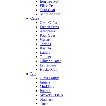
Iron Tea Pot
Filtre Ceai
Cutii Ceai
Seturi de cești
Cafea
Cești Cafea
French Press
Aeropress
Pour Over
Wacaco
Termos
Râșniță
Latiere
Tamper
Cântărit Cafea
Espresoare
HuskeeCup
Bar
Glass / Mugs
Jiggers
Muddlers
Pourers
Skakers / TINS
Strainers
Truse