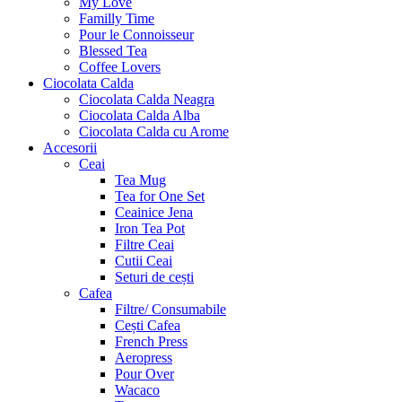
My Love
Familly Time
Pour le Connoisseur
Blessed Tea
Coffee Lovers
Ciocolata Calda
Ciocolata Calda Neagra
Ciocolata Calda Alba
Ciocolata Calda cu Arome
Accesorii
Ceai
Tea Mug
Tea for One Set
Ceainice Jena
Iron Tea Pot
Filtre Ceai
Cutii Ceai
Seturi de cești
Cafea
Filtre/ Consumabile
Cești Cafea
French Press
Aeropress
Pour Over
Wacaco