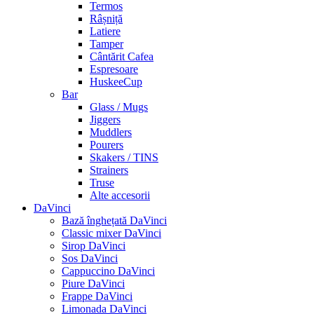
Termos
Râșniță
Latiere
Tamper
Cântărit Cafea
Espresoare
HuskeeCup
Bar
Glass / Mugs
Jiggers
Muddlers
Pourers
Skakers / TINS
Strainers
Truse
Alte accesorii
DaVinci
Bază înghețată DaVinci
Classic mixer DaVinci
Sirop DaVinci
Sos DaVinci
Cappuccino DaVinci
Piure DaVinci
Frappe DaVinci
Limonada DaVinci