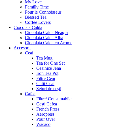
My Love
Familly Time
Pour le Connoisseur
Blessed Tea
Coffee Lovers
Ciocolata Calda
Ciocolata Calda Neagra
Ciocolata Calda Alba
Ciocolata Calda cu Arome
Accesorii
Ceai
Tea Mug
Tea for One Set
Ceainice Jena
Iron Tea Pot
Filtre Ceai
Cutii Ceai
Seturi de cești
Cafea
Filtre/ Consumabile
Cești Cafea
French Press
Aeropress
Pour Over
Wacaco