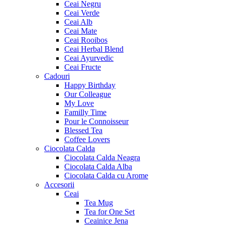
Ceai Negru
Ceai Verde
Ceai Alb
Ceai Mate
Ceai Rooibos
Ceai Herbal Blend
Ceai Ayurvedic
Ceai Fructe
Cadouri
Happy Birthday
Our Colleague
My Love
Familly Time
Pour le Connoisseur
Blessed Tea
Coffee Lovers
Ciocolata Calda
Ciocolata Calda Neagra
Ciocolata Calda Alba
Ciocolata Calda cu Arome
Accesorii
Ceai
Tea Mug
Tea for One Set
Ceainice Jena