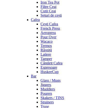
Iron Tea Pot
Filtre Ceai
Cutii Ceai
Seturi de cești
Cafea
Cești Cafea
French Press
Aeropress
Pour Over
Wacaco
Termos
Râșniță
Latiere
Tamper
Cântărit Cafea
Espresoare
HuskeeCup
Bar
Glass / Mugs
Jiggers
Muddlers
Pourers
Skakers / TINS
Strainers
Truse