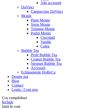
Alte accesorii
DaVinci
Cappuccino DaVinci
Monin
Piure Monin
Sirop Monin
Topping Monin
Pudră Monin
Ciocolată
Vanilie
Cafea
Bubble Tea
Perle Bubble Tea
Ceaiuri Bubble Tea
Siropuri Bubble Tea
Accesorii
Echipamente HoReCa
Despre noi
Blog
Contact
Login / Cont nou
Coș cumpărături
Închide
Intră în cont