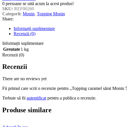
0
persoane se uită acum la acest produs!
SKU:
REF00260
Categorii:
Monin
,
Topping Monin
Share:
Informații suplimentare
Recenzii (0)
Informații suplimentare
Greutate
1 kg
Recenzii (0)
Recenzii
There are no reviews yet
Fii primul care scrii o recenzie pentru „Topping caramel sărat Monin
Trebuie să fii
autentificat
pentru a publica o recenzie.
Produse similare