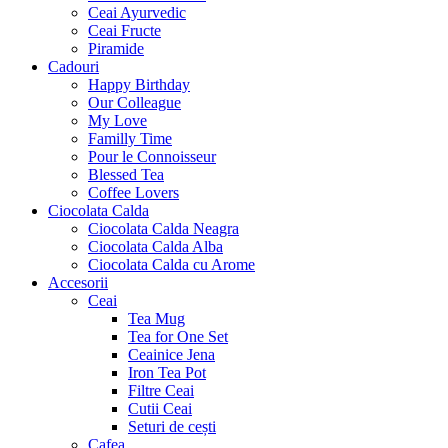
Ceai Ayurvedic
Ceai Fructe
Piramide
Cadouri
Happy Birthday
Our Colleague
My Love
Familly Time
Pour le Connoisseur
Blessed Tea
Coffee Lovers
Ciocolata Calda
Ciocolata Calda Neagra
Ciocolata Calda Alba
Ciocolata Calda cu Arome
Accesorii
Ceai
Tea Mug
Tea for One Set
Ceainice Jena
Iron Tea Pot
Filtre Ceai
Cutii Ceai
Seturi de cești
Cafea