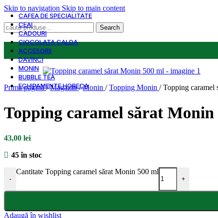
Skip to navigation
Skip to main content
CAFEA DE SPECIALITATE
CEAI
Search
CADOURI
CIOCOLATA CALDA
ACCESORII
DAVINCI
MONIN
BUBBLE TEA
ECHIPAMENTE HORECA
Prima pagină
/
Magazin
/
Monin
/
Topping Monin
/
Topping caramel 
Topping caramel sărat Monin
43,00
lei
45 în stoc
Cantitate Topping caramel sărat Monin 500 ml
-
+
Adaugă în wishlist