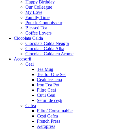
Happy Birthday
Our Colleague
My Love
Familly Time
Pour le Connoisseur
Blessed Tea
Coffee Lovers
Ciocolata Calda
Ciocolata Calda Neagra
Ciocolata Calda Alba
Ciocolata Calda cu Arome
Accesorii
Ceai
Tea Mug
Tea for One Set
Ceainice Jena
Iron Tea Pot
Filtre Ceai
Cutii Ceai
Seturi de cești
Cafea
Filtre/ Consumabile
Cești Cafea
French Press
Aeropress