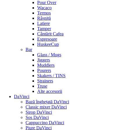
Pour Over
Wacaco
Termos
Râșniță
Latiere
Tamper
Cântărit Cafea
Espresoare
HuskeeCup
Bar
Glass / Mugs
Jiggers
Muddlers
Pourers
Skakers / TINS
Strainers
Truse
Alte accesorii
DaVinci
Bază înghețată DaVinci
Classic mixer DaVinci
Sirop DaVinci
Sos DaVinci
Cappuccino DaVinci
Piure DaVinci