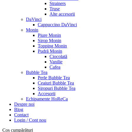
Strainers
Truse
Alte accesorii
DaVinci
Cappuccino DaVinci
Monin
Piure Monin
Sirop Monin
Topping Monin
Pudră Monin
Ciocolată
Vanilie
Cafea
Bubble Tea
Perle Bubble Tea
Ceaiuri Bubble Tea
Siropuri Bubble Tea
Accesorii
Echipamente HoReCa
Despre noi
Blog
Contact
Login / Cont nou
Coș cumpărături