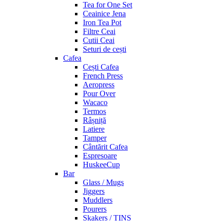
Tea for One Set
Ceainice Jena
Iron Tea Pot
Filtre Ceai
Cutii Ceai
Seturi de cești
Cafea
Cești Cafea
French Press
Aeropress
Pour Over
Wacaco
Termos
Râșniță
Latiere
Tamper
Cântărit Cafea
Espresoare
HuskeeCup
Bar
Glass / Mugs
Jiggers
Muddlers
Pourers
Skakers / TINS