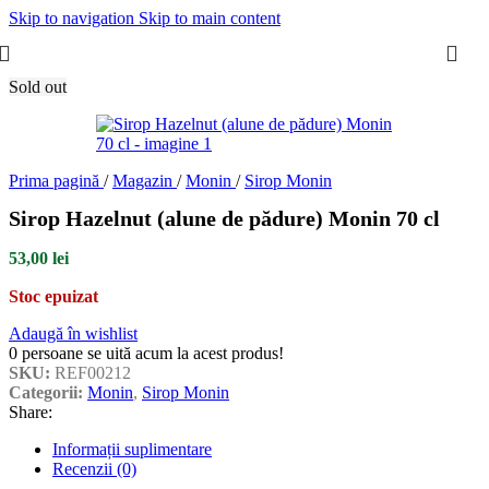
Skip to navigation
Skip to main content
Sold out
Prima pagină
/
Magazin
/
Monin
/
Sirop Monin
Sirop Hazelnut (alune de pădure) Monin 70 cl
53,00
lei
Stoc epuizat
Adaugă în wishlist
0
persoane se uită acum la acest produs!
SKU:
REF00212
Categorii:
Monin
,
Sirop Monin
Share:
Informații suplimentare
Recenzii (0)