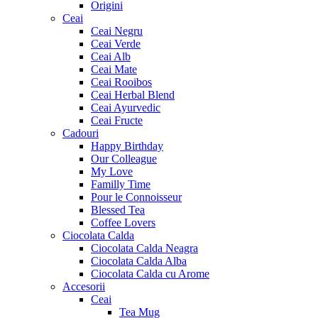
Origini
Ceai
Ceai Negru
Ceai Verde
Ceai Alb
Ceai Mate
Ceai Rooibos
Ceai Herbal Blend
Ceai Ayurvedic
Ceai Fructe
Cadouri
Happy Birthday
Our Colleague
My Love
Familly Time
Pour le Connoisseur
Blessed Tea
Coffee Lovers
Ciocolata Calda
Ciocolata Calda Neagra
Ciocolata Calda Alba
Ciocolata Calda cu Arome
Accesorii
Ceai
Tea Mug