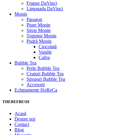
Frappe DaVinci
Limonada DaVinci
Monin
Paragon
Piure Monin
Sirop Monin
Topping Monin
Pudră Monin
Ciocolată
Vanilie
Cafea
Bubble Tea
Perle Bubble Tea
Ceaiuri Bubble Tea
Siropuri Bubble Tea
Accesorii
Echipamente HoReCa
THEREFRESH
Acasă
Despre noi
Contact
Blog