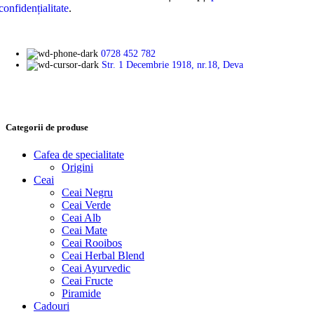
confidențialitate
.
0728 452 782
Str. 1 Decembrie 1918, nr.18, Deva
Categorii de produse
Cafea de specialitate
Origini
Ceai
Ceai Negru
Ceai Verde
Ceai Alb
Ceai Mate
Ceai Rooibos
Ceai Herbal Blend
Ceai Ayurvedic
Ceai Fructe
Piramide
Cadouri