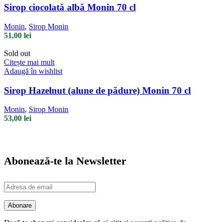
Sirop ciocolată albă Monin 70 cl
Monin
,
Sirop Monin
51,00
lei
Sold out
Citește mai mult
Adaugă în wishlist
Sirop Hazelnut (alune de pădure) Monin 70 cl
Monin
,
Sirop Monin
53,00
lei
Abonează-te la Newsletter