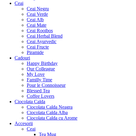
Ceai
Ceai Negru
Ceai Verde
Ceai Alb
Ceai Mate
Ceai Rooibos
Ceai Herbal Blend
Ceai Ayurvedic
Ceai Fructe
Piramide
Cadouri
Happy Birthday
Our Colleague
My Love
Familly Time
Pour le Connoisseur
Blessed Tea
Coffee Lovers
Ciocolata Calda
Ciocolata Calda Neagra
Ciocolata Calda Alba
Ciocolata Calda cu Arome
Accesorii
Ceai
Tea Mug