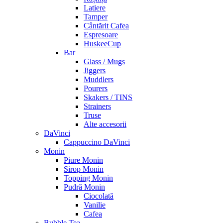
Latiere
Tamper
Cântărit Cafea
Espresoare
HuskeeCup
Bar
Glass / Mugs
Jiggers
Muddlers
Pourers
Skakers / TINS
Strainers
Truse
Alte accesorii
DaVinci
Cappuccino DaVinci
Monin
Piure Monin
Sirop Monin
Topping Monin
Pudră Monin
Ciocolată
Vanilie
Cafea
Bubble Tea