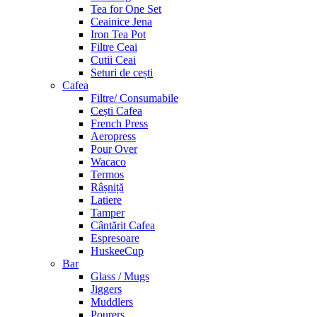
Tea for One Set
Ceainice Jena
Iron Tea Pot
Filtre Ceai
Cutii Ceai
Seturi de cești
Cafea
Filtre/ Consumabile
Cești Cafea
French Press
Aeropress
Pour Over
Wacaco
Termos
Râșniță
Latiere
Tamper
Cântărit Cafea
Espresoare
HuskeeCup
Bar
Glass / Mugs
Jiggers
Muddlers
Pourers