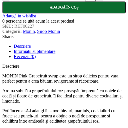
ADAUGĂ ÎN COȘ
Adaugă în wishlist
0
persoane se uită acum la acest produs!
SKU:
REF00227
Categorii:
Monin
,
Sirop Monin
Share:
Descriere
Informații suplimentare
Recenzii (0)
Descriere
MONIN Pink Grapefruit syrup este un sirop delicios pentru vara,
perfect pentru a crea băuturi revigorante și răcoritoare.
Aroma subtilă a grapefruitului roz proaspăt, împreună cu notele de
coajă și floare de grapefruit, îl fac ideal pentru diverse cocktailuri și
limonade.
Poți încerca să-l adaugi în smoothie-uri, martinis, cocktailuri cu
fructe sau punch-uri, pentru a obține o notă de prospețime și
echilibru între amăreală și aciditatea grapefruitului roz.