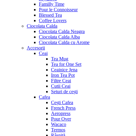
Familly Time
Pour le Connoisseur
Blessed Tea
Coffee Lovers
Ciocolata Calda
Ciocolata Calda Neagra
Ciocolata Calda Alba
Ciocolata Calda cu Arome
Accesorii
Ceai
Tea Mug
Tea for One Set
Ceainice Jena
Iron Tea Pot
Filtre Ceai
Cutii Ceai
Seturi de cești
Cafea
Cești Cafea
French Press
Aeropress
Pour Over
Wacaco
Termos
Râșniță