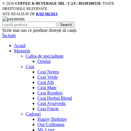
© 2026
COFFEE & BEVERAGE SRL - C.I.F.: RO30308550
, TOATE
DREPTURILE REZERVATE.
SITE REALIZAT DE
RAD MEDIA
.
Search
Scrie mai sus ce produse dorești să cauți.
Închide
Acasă
Magazin
Cafea de specialitate
Origini
Ceai
Ceai Negru
Ceai Verde
Ceai Alb
Ceai Mate
Ceai Rooibos
Ceai Herbal Blend
Ceai Ayurvedic
Ceai Fructe
Cadouri
Happy Birthday
Our Colleague
My Love