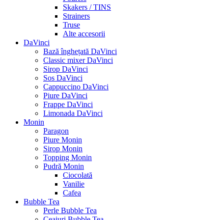
Skakers / TINS
Strainers
Truse
Alte accesorii
DaVinci
Bază înghețată DaVinci
Classic mixer DaVinci
Sirop DaVinci
Sos DaVinci
Cappuccino DaVinci
Piure DaVinci
Frappe DaVinci
Limonada DaVinci
Monin
Paragon
Piure Monin
Sirop Monin
Topping Monin
Pudră Monin
Ciocolată
Vanilie
Cafea
Bubble Tea
Perle Bubble Tea
Ceaiuri Bubble Tea