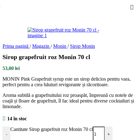
Skip to navigation
Skip to main content
Prima pagină
/
Magazin
/
Monin
/
Sirop Monin
Sirop grapefruit roz Monin 70 cl
53,00
lei
MONIN Pink Grapefruit syrup este un sirop delicios pentru vara,
perfect pentru a crea băuturi revigorante și răcoritoare.
Aroma subtilă a grapefruitului roz proaspăt, împreună cu notele de
coajă și floare de grapefruit, îl fac ideal pentru diverse cocktailuri și
limonade.
14 în stoc
Cantitate Sirop grapefruit roz Monin 70 cl
-
+