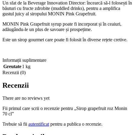
Un sfat de la Beverage Innovation Director: încearcă să-l folosești în
băuturi cu fructe zdrobite (muddled drinks), pentru a amplifica
gustul juicy al siropului MONIN Pink Grapefruit.
MONIN Pink Grapefruit syrup poate fi incorporat și în ceaiuri,
adăugându-le un plus de savoare și prospețime.
Este un sirop gourmet care poate fi folosit în diverse rețete cretive.
Informații suplimentare
Greutate
1 kg
Recenzii (0)
Recenzii
There are no reviews yet
Fii primul care scrii o recenzie pentru „Sirop grapefruit roz Monin
70 cl”
Trebuie să fii
autentificat
pentru a publica o recenzie.