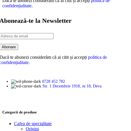
Dacă te abonezi considerăm că ai citit și accepți
politica de
confidențialitate
.
Abonează-te la Newsletter
Dacă te abonezi considerăm că ai citit și accepți
politica de
confidențialitate
.
0728 452 782
Str. 1 Decembrie 1918, nr.18, Deva
Categorii de produse
Cafea de specialitate
Origini