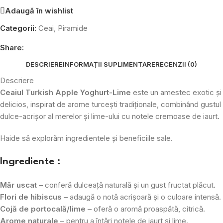
Adaugă în wishlist
Categorii:
Ceai
,
Piramide
Share:
DESCRIERE
INFORMAȚII SUPLIMENTARE
RECENZII (0)
Descriere
Ceaiul Turkish Apple Yoghurt-Lime
este un amestec exotic și
delicios, inspirat de arome turcești tradiționale, combinând gustul
dulce-acrișor al merelor și lime-ului cu notele cremoase de iaurt.
Haide să explorăm ingredientele și beneficiile sale.
Ingrediente :
Măr uscat
– conferă dulceață naturală și un gust fructat plăcut.
Flori de hibiscus
– adaugă o notă acrișoară și o culoare intensă.
Cojă de portocală/lime
– oferă o aromă proaspătă, citrică.
Arome naturale
– pentru a întări notele de iaurt și lime.