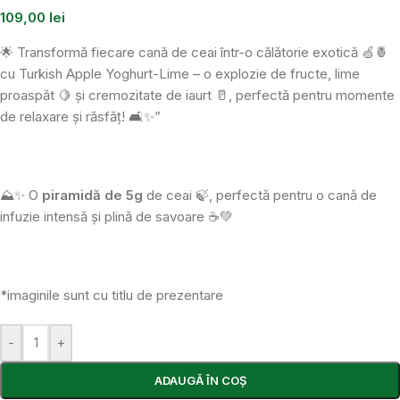
109,00
lei
🌟 Transformă fiecare cană de ceai într-o călătorie exotică 🍏🍍
cu Turkish Apple Yoghurt-Lime – o explozie de fructe, lime
proaspăt 🍋 și cremozitate de iaurt 🥛, perfectă pentru momente
de relaxare și răsfăț! 🛋️✨”
⛰️✨ O
piramidă de 5g
de ceai 🍃, perfectă pentru o cană de
infuzie intensă și plină de savoare ☕💚
*imaginile sunt cu titlu de prezentare
-
+
ADAUGĂ ÎN COȘ