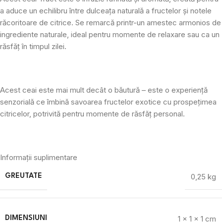
a aduce un echilibru între dulceața naturală a fructelor și notele
răcoritoare de citrice. Se remarcă printr-un amestec armonios de
ingrediente naturale, ideal pentru momente de relaxare sau ca un
răsfăț în timpul zilei.
Acest ceai este mai mult decât o băutură – este o experiență
senzorială ce îmbină savoarea fructelor exotice cu prospețimea
citricelor, potrivită pentru momente de răsfăț personal.
Informații suplimentare
0,25 kg
GREUTATE
1 × 1 × 1 cm
DIMENSIUNI