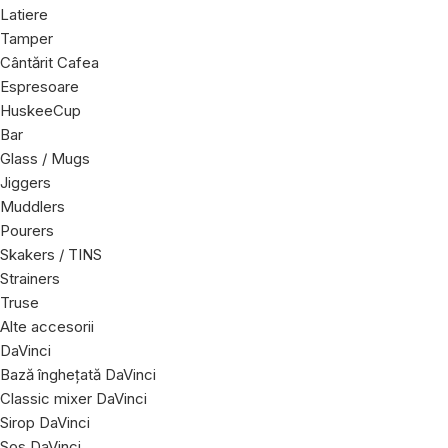
Latiere
Tamper
Cântărit Cafea
Espresoare
HuskeeCup
Bar
Glass / Mugs
Jiggers
Muddlers
Pourers
Skakers / TINS
Strainers
Truse
Alte accesorii
DaVinci
Bază înghețată DaVinci
Classic mixer DaVinci
Sirop DaVinci
Sos DaVinci