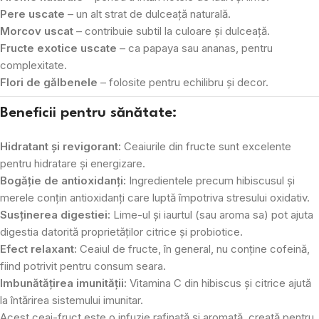
Pere uscate
– un alt strat de dulceață naturală.
Morcov uscat
– contribuie subtil la culoare și dulceață.
Fructe exotice uscate
– ca papaya sau ananas, pentru
complexitate.
Flori de gălbenele
– folosite pentru echilibru și decor.
Beneficii pentru sănătate:
Hidratant și revigorant:
Ceaiurile din fructe sunt excelente
pentru hidratare și energizare.
Bogăție de antioxidanți:
Ingredientele precum hibiscusul și
merele conțin antioxidanți care luptă împotriva stresului oxidativ.
Susținerea digestiei:
Lime-ul și iaurtul (sau aroma sa) pot ajuta
digestia datorită proprietăților citrice și probiotice.
Efect relaxant:
Ceaiul de fructe, în general, nu conține cofeină,
fiind potrivit pentru consum seara.
Imbunătățirea imunității:
Vitamina C din hibiscus și citrice ajută
la întărirea sistemului imunitar.
Acest ceai-fruct este o infuzie rafinată și aromată, creată pentru