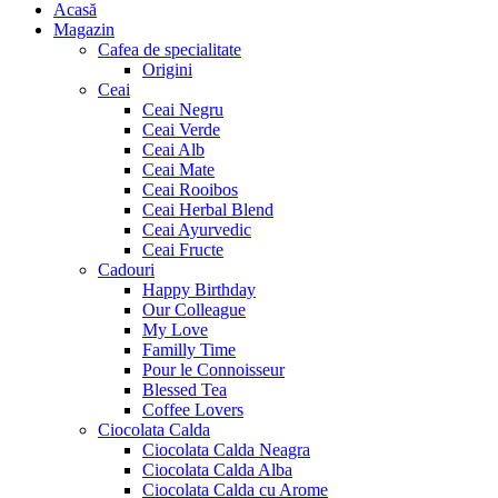
Acasă
Magazin
Cafea de specialitate
Origini
Ceai
Ceai Negru
Ceai Verde
Ceai Alb
Ceai Mate
Ceai Rooibos
Ceai Herbal Blend
Ceai Ayurvedic
Ceai Fructe
Cadouri
Happy Birthday
Our Colleague
My Love
Familly Time
Pour le Connoisseur
Blessed Tea
Coffee Lovers
Ciocolata Calda
Ciocolata Calda Neagra
Ciocolata Calda Alba
Ciocolata Calda cu Arome