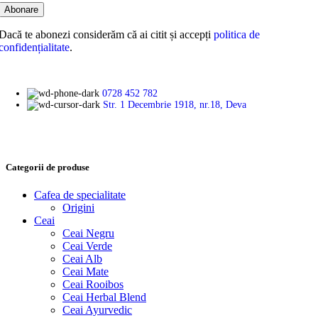
Dacă te abonezi considerăm că ai citit și accepți
politica de
confidențialitate
.
0728 452 782
Str. 1 Decembrie 1918, nr.18, Deva
Categorii de produse
Cafea de specialitate
Origini
Ceai
Ceai Negru
Ceai Verde
Ceai Alb
Ceai Mate
Ceai Rooibos
Ceai Herbal Blend
Ceai Ayurvedic