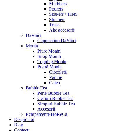
Muddlers
Pourers
Skakers / TINS
Strainers
Truse
Alte accesorii
DaVinci
Cappuccino DaVinci
Monin
Piure Monin
Sirop Monin
Topping Monin
Pudră Monin
Ciocolată
Vanilie
Cafea
Bubble Tea
Perle Bubble Tea
Ceaiuri Bubble Tea
Siropuri Bubble Tea
Accesorii
Echipamente HoReCa
Despre noi
Blog
Contact