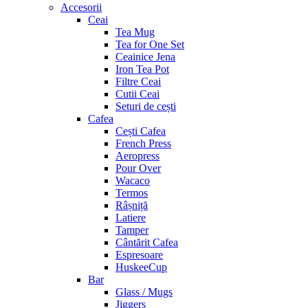
Accesorii
Ceai
Tea Mug
Tea for One Set
Ceainice Jena
Iron Tea Pot
Filtre Ceai
Cutii Ceai
Seturi de cești
Cafea
Cești Cafea
French Press
Aeropress
Pour Over
Wacaco
Termos
Râșniță
Latiere
Tamper
Cântărit Cafea
Espresoare
HuskeeCup
Bar
Glass / Mugs
Jiggers