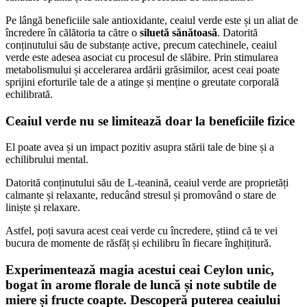
Pe lângă beneficiile sale antioxidante, ceaiul verde este și un aliat de
încredere în călătoria ta către o
siluetă sănătoasă
. Datorită
conținutului său de substanțe active, precum catechinele, ceaiul
verde este adesea asociat cu procesul de slăbire. Prin stimularea
metabolismului și accelerarea ardării grăsimilor, acest ceai poate
sprijini eforturile tale de a atinge și menține o greutate corporală
echilibrată.
Ceaiul verde nu se limitează doar la beneficiile fizice
El poate avea și un impact pozitiv asupra stării tale de bine și a
echilibrului mental.
Datorită conținutului său de L-teanină, ceaiul verde are proprietăți
calmante și relaxante, reducând stresul și promovând o stare de
liniște și relaxare.
Astfel, poți savura acest ceai verde cu încredere, știind că te vei
bucura de momente de răsfăț și echilibru în fiecare înghițitură.
Experimentează magia acestui ceai Ceylon unic,
bogat în arome florale de luncă și note subtile de
miere și fructe coapte. Descoperă puterea ceaiului