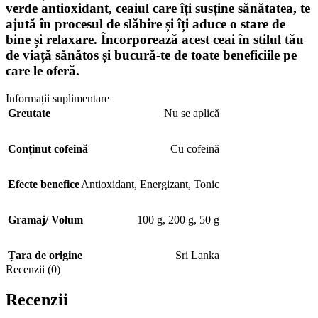
verde antioxidant, ceaiul care îți susține sănătatea, te
ajută în procesul de slăbire și îți aduce o stare de
bine și relaxare. Încorporează acest ceai în stilul tău
de viață sănătos și bucură-te de toate beneficiile pe
care le oferă.
Informații suplimentare
Greutate
Nu se aplică
Conținut cofeină
Cu cofeină
Efecte benefice
Antioxidant
,
Energizant
,
Tonic
Gramaj/ Volum
100 g
,
200 g
,
50 g
Țara de origine
Sri Lanka
Recenzii (0)
Recenzii