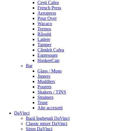
Cești Cafea
French Press
Aeropress
Pour Over
Wacaco
Termos
Râșniță
Latiere
Tamper
Cântărit Cafea
Espresoare
HuskeeCup
Bar
Glass / Mugs
Jiggers
Muddlers
Pourers
Skakers / TINS
Strainers
Truse
Alte accesorii
DaVinci
Bază înghețată DaVinci
Classic mixer DaVinci
Sirop DaVinci