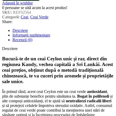
Adaugă în wishlist
0
persoane se uită acum la acest produs!
SKU:
REF02564
Categorii:
Ceai
,
Ceai Verde
Share:
Descriere
Informații suplimentare
Recenzii (0)
Descriere
Bucură-te de un ceai Ceylon unic și rar, direct din
regiunea Kandy, vechea capitală a Sri Lankăi. Acest
ceai prețios, obținut după o metodă tradițională
chinezească, te va cuceri prin aromele și proprietățile
sale unice.
În primul rând, acest ceai Ceylon este un ceai verde
antioxidant
,
plin de substanțe benefice pentru sănătatea ta.
Bogat în polifenoli
și
alte compuși antioxidanți, el te ajută să
neutralizezi radicalii liberi
și să protejezi celulele împotriva stresului oxidativ. Astfel, consumul
regulat de ceai verde poate contribui la menținerea unei stări de
sănătate optimă și la încetinirea procesului de îmbătrânire.