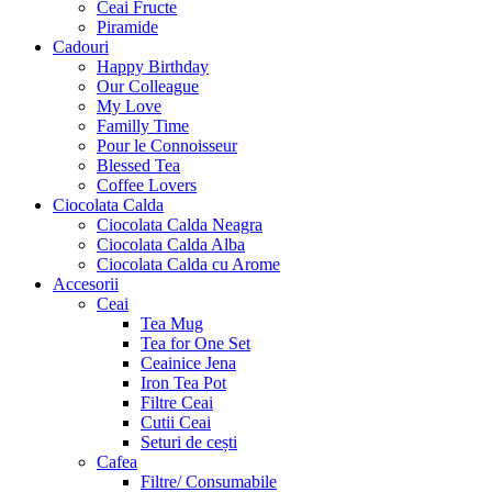
Ceai Fructe
Piramide
Cadouri
Happy Birthday
Our Colleague
My Love
Familly Time
Pour le Connoisseur
Blessed Tea
Coffee Lovers
Ciocolata Calda
Ciocolata Calda Neagra
Ciocolata Calda Alba
Ciocolata Calda cu Arome
Accesorii
Ceai
Tea Mug
Tea for One Set
Ceainice Jena
Iron Tea Pot
Filtre Ceai
Cutii Ceai
Seturi de cești
Cafea
Filtre/ Consumabile