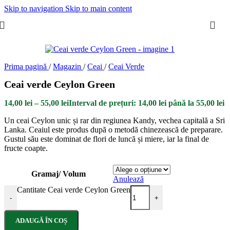
Skip to navigation
Skip to main content
Prima pagină
/
Magazin
/
Ceai
/
Ceai Verde
Ceai verde Ceylon Green
14,00
lei
–
55,00
lei
Interval de prețuri: 14,00 lei până la 55,00 lei
Un ceai Ceylon unic și rar din regiunea Kandy, vechea capitală a Sri
Lanka. Ceaiul este produs după o metodă chinezească de preparare.
Gustul său este dominat de flori de luncă și miere, iar la final de
fructe coapte.
Gramaj/ Volum
Anulează
Cantitate Ceai verde Ceylon Green
-
+
ADAUGĂ ÎN COȘ