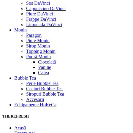
Sos DaVinci
Cappuccino DaVinci
Piure DaVinci
Frappe DaVinci
Limonada DaVinci
Monin
Paragon
Piure Monin
Sirop Monin
Topping Monin
Pudră Monin
Ciocolată
Vanilie
Cafea
Bubble Tea
Perle Bubble Tea
Ceaiuri Bubble Tea
Siropuri Bubble Tea
Accesorii
Echipamente HoReCa
THEREFRESH
Acasă