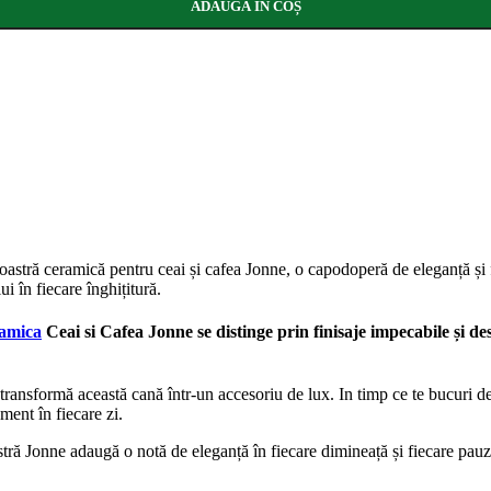
ADAUGĂ ÎN COȘ
ră ceramică pentru ceai și cafea Jonne, o capodoperă de eleganță și fu
ui în fiecare înghițitură.
amica
Ceai si Cafea Jonne se distinge prin finisaje impecabile și d
, transformă această cană într-un accesoriu de lux. In timp ce te bucuri d
ment în fiecare zi.
oastră Jonne adaugă o notă de eleganță în fiecare dimineață și fiecare pa