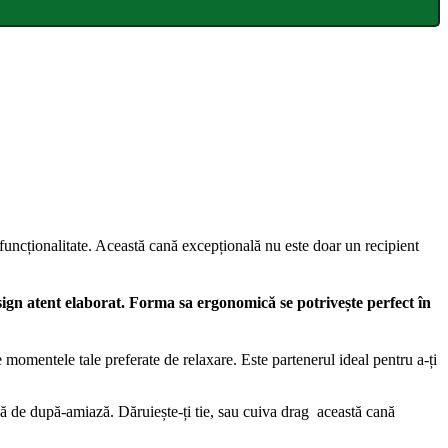
ncționalitate. Această cană excepțională nu este doar un recipient
esign atent elaborat. Forma sa ergonomică se potrivește perfect în
e momentele tale preferate de relaxare. Este partenerul ideal pentru a-ți
uză de după-amiază. Dăruiește-ți tie, sau cuiva drag această cană