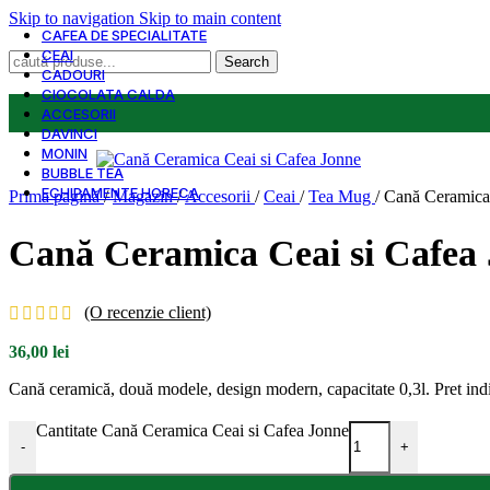
Skip to navigation
Skip to main content
CAFEA DE SPECIALITATE
CEAI
Search
CADOURI
CIOCOLATA CALDA
ACCESORII
DAVINCI
MONIN
BUBBLE TEA
ECHIPAMENTE HORECA
Prima pagină
/
Magazin
/
Accesorii
/
Ceai
/
Tea Mug
/
Cană Ceramica 
Cană Ceramica Ceai si Cafea
(O recenzie client)
36,00
lei
Cană ceramică, două modele, design modern, capacitate 0,3l. Pret ind
Cantitate Cană Ceramica Ceai si Cafea Jonne
-
+