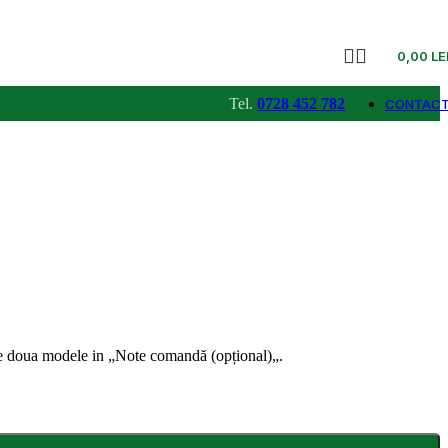
0,00
LE
Tel.
0728 452 782
CONTAC
cele doua modele in „Note comandă
(opțional)
„.