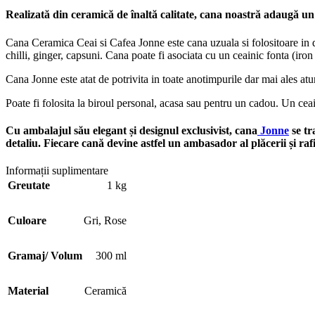
Realizată din ceramică de înaltă calitate, cana noastră adaugă un 
Cana Ceramica Ceai si Cafea Jonne este cana uzuala si folositoare in d
chilli, ginger, capsuni. Cana poate fi asociata cu un ceainic fonta (iron
Cana Jonne este atat de potrivita in toate anotimpurile dar mai ales a
Poate fi folosita la biroul personal, acasa sau pentru un cadou. Un ceai
Cu ambalajul său elegant și designul exclusivist, cana
Jonne
se tr
detaliu. Fiecare cană devine astfel un ambasador al plăcerii și raf
Informații suplimentare
Greutate
1 kg
Culoare
Gri
,
Rose
Gramaj/ Volum
300 ml
Material
Ceramică