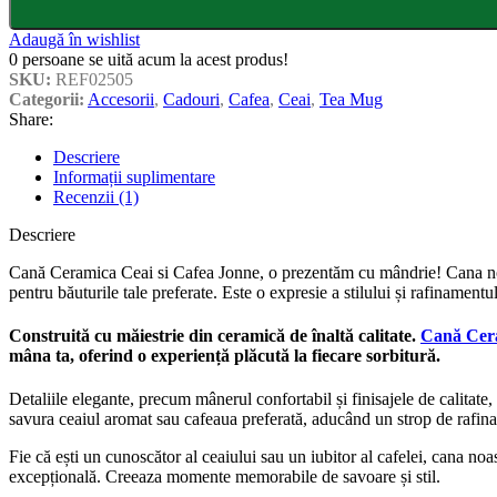
Adaugă în wishlist
0
persoane se uită acum la acest produs!
SKU:
REF02505
Categorii:
Accesorii
,
Cadouri
,
Cafea
,
Ceai
,
Tea Mug
Share:
Descriere
Informații suplimentare
Recenzii (1)
Descriere
Cană Ceramica Ceai si Cafea Jonne, o prezentăm cu mândrie! Cana noast
pentru băuturile tale preferate. Este o expresie a stilului și rafinamentul
Construită cu măiestrie din ceramică de înaltă calitate.
Cană Cer
mâna ta, oferind o experiență plăcută la fiecare sorbitură.
Detaliile elegante, precum mânerul confortabil și finisajele de calitate
savura ceaiul aromat sau cafeaua preferată, aducând un strop de rafina
Fie că ești un cunoscător al ceaiului sau un iubitor al cafelei, cana n
excepțională. Creeaza momente memorabile de savoare și stil.