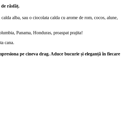
 de răsfăț.
 calda alba, sau o ciocolata calda cu arome de rom, cocos, alune,
 Columbia, Panama, Honduras, proaspat prajita!
sta cana.
mpresiona pe cineva drag. Aduce bucurie și eleganță în fiecare