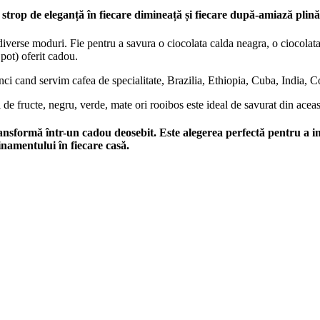
strop de eleganță în fiecare dimineață și fiecare după-amiază plină
iverse moduri. Fie pentru a savura o ciocolata calda neagra, o ciocolata
 pot) oferit cadou.
tunci cand servim cafea de specialitate, Brazilia, Ethiopia, Cuba, India,
 de fructe, negru, verde, mate ori rooibos este ideal de savurat din acea
ansformă într-un cadou deosebit. Este alegerea perfectă pentru a i
inamentului în fiecare casă.