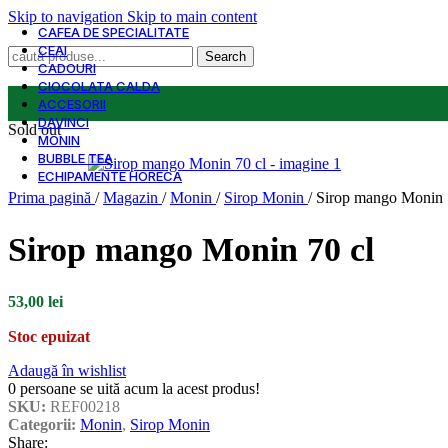
Skip to navigation
Skip to main content
CAFEA DE SPECIALITATE
CEAI
Search
CADOURI
CIOCOLATA CALDA
ACCESORII
DAVINCI
Sold out
MONIN
BUBBLE TEA
ECHIPAMENTE HORECA
Prima pagină
/
Magazin
/
Monin
/
Sirop Monin
/
Sirop mango Monin 
Sirop mango Monin 70 cl
53,00
lei
Stoc epuizat
Adaugă în wishlist
0
persoane se uită acum la acest produs!
SKU:
REF00218
Categorii:
Monin
,
Sirop Monin
Share: