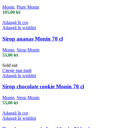
Monin
,
Piure Monin
105,00
lei
Adaugă în coș
Adaugă în wishlist
Sirop ananas Monin 70 cl
Monin
,
Sirop Monin
53,00
lei
Sold out
Citește mai mult
Adaugă în wishlist
Sirop chocolate cookie Monin 70 cl
Monin
,
Sirop Monin
53,00
lei
Adaugă în coș
Adaugă în wishlist