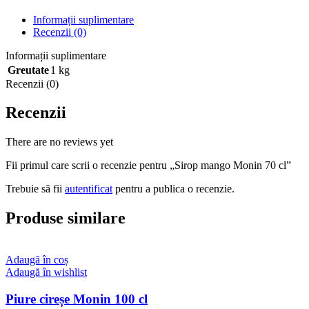
Informații suplimentare
Recenzii (0)
Informații suplimentare
Greutate
1 kg
Recenzii (0)
Recenzii
There are no reviews yet
Fii primul care scrii o recenzie pentru „Sirop mango Monin 70 cl”
Trebuie să fii
autentificat
pentru a publica o recenzie.
Produse similare
Adaugă în coș
Adaugă în wishlist
Piure cireșe Monin 100 cl