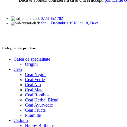
Dacă te abonezi considerăm că ai citit și accepți
politica de c
0728 452 782
Str. 1 Decembrie 1918, nr.18, Deva
Categorii de produse
Cafea de specialitate
Origini
Ceai
Ceai Negru
Ceai Verde
Ceai Alb
Ceai Mate
Ceai Rooibos
Ceai Herbal Blend
Ceai Ayurvedic
Ceai Fructe
Piramide
Cadouri
Happy Birthday