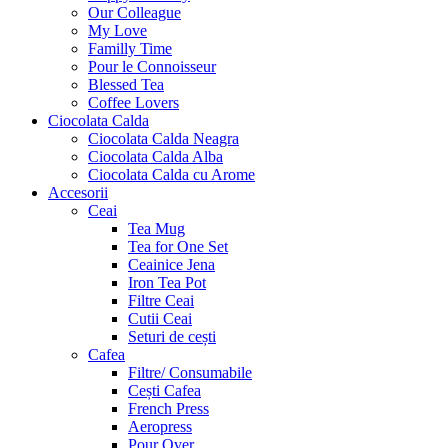
Our Colleague
My Love
Familly Time
Pour le Connoisseur
Blessed Tea
Coffee Lovers
Ciocolata Calda
Ciocolata Calda Neagra
Ciocolata Calda Alba
Ciocolata Calda cu Arome
Accesorii
Ceai
Tea Mug
Tea for One Set
Ceainice Jena
Iron Tea Pot
Filtre Ceai
Cutii Ceai
Seturi de cești
Cafea
Filtre/ Consumabile
Cești Cafea
French Press
Aeropress
Pour Over