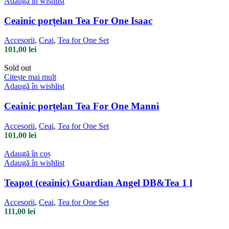
Adaugă în wishlist
Ceainic porțelan Tea For One Isaac
Accesorii
,
Ceai
,
Tea for One Set
101,00
lei
Sold out
Citește mai mult
Adaugă în wishlist
Ceainic porțelan Tea For One Manni
Accesorii
,
Ceai
,
Tea for One Set
101,00
lei
Adaugă în coș
Adaugă în wishlist
Teapot (ceainic) Guardian Angel DB&Tea 1 l
Accesorii
,
Ceai
,
Tea for One Set
111,00
lei