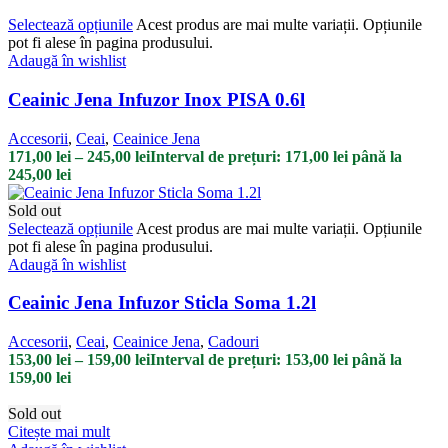
Selectează opțiunile
Acest produs are mai multe variații. Opțiunile
pot fi alese în pagina produsului.
Adaugă în wishlist
Ceainic Jena Infuzor Inox PISA 0.6l
Accesorii
,
Ceai
,
Ceainice Jena
171,00
lei
–
245,00
lei
Interval de prețuri: 171,00 lei până la
245,00 lei
Sold out
Selectează opțiunile
Acest produs are mai multe variații. Opțiunile
pot fi alese în pagina produsului.
Adaugă în wishlist
Ceainic Jena Infuzor Sticla Soma 1.2l
Accesorii
,
Ceai
,
Ceainice Jena
,
Cadouri
153,00
lei
–
159,00
lei
Interval de prețuri: 153,00 lei până la
159,00 lei
Sold out
Citește mai mult