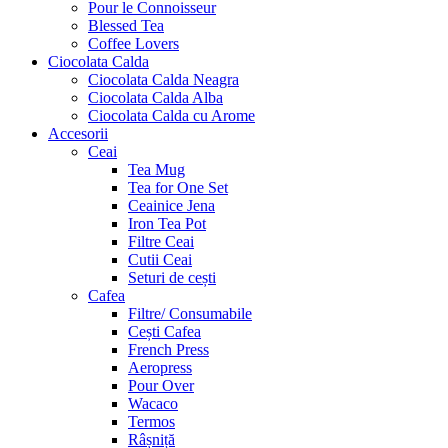
Pour le Connoisseur
Blessed Tea
Coffee Lovers
Ciocolata Calda
Ciocolata Calda Neagra
Ciocolata Calda Alba
Ciocolata Calda cu Arome
Accesorii
Ceai
Tea Mug
Tea for One Set
Ceainice Jena
Iron Tea Pot
Filtre Ceai
Cutii Ceai
Seturi de cești
Cafea
Filtre/ Consumabile
Cești Cafea
French Press
Aeropress
Pour Over
Wacaco
Termos
Râșniță