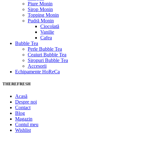
Piure Monin
Sirop Monin
Topping Monin
Pudră Monin
Ciocolată
Vanilie
Cafea
Bubble Tea
Perle Bubble Tea
Ceaiuri Bubble Tea
Siropuri Bubble Tea
Accesorii
Echipamente HoReCa
THEREFRESH
Acasă
Despre noi
Contact
Blog
Magazin
Contul meu
Wishlist