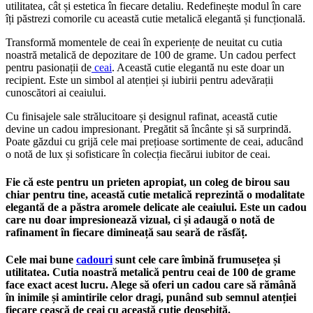
utilitatea, cât și estetica în fiecare detaliu. Redefinește modul în care
îți păstrezi comorile cu această cutie metalică elegantă și funcțională.
Transformă momentele de ceai în experiențe de neuitat cu cutia
noastră metalică de depozitare de 100 de grame. Un cadou perfect
pentru pasionații de
ceai
. Această cutie elegantă nu este doar un
recipient. Este un simbol al atenției și iubirii pentru adevărații
cunoscători ai ceaiului.
Cu finisajele sale strălucitoare și designul rafinat, această cutie
devine un cadou impresionant. Pregătit să încânte și să surprindă.
Poate găzdui cu grijă cele mai prețioase sortimente de ceai, aducând
o notă de lux și sofisticare în colecția fiecărui iubitor de ceai.
Fie că este pentru un prieten apropiat, un coleg de birou sau
chiar pentru tine, această cutie metalică reprezintă o modalitate
elegantă de a păstra aromele delicate ale ceaiului. Este un cadou
care nu doar impresionează vizual, ci și adaugă o notă de
rafinament în fiecare dimineață sau seară de răsfăț.
Cele mai bune
cadouri
sunt cele care îmbină frumusețea și
utilitatea. Cutia noastră metalică pentru ceai de 100 de grame
face exact acest lucru. Alege să oferi un cadou care să rămână
în inimile și amintirile celor dragi, punând sub semnul atenției
fiecare ceașcă de ceai cu această cutie deosebită.