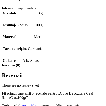
Informații suplimentare
Greutate
1 kg
Gramaj/ Volum
100 g
Material
Metal
Țara de origine
Germania
Culoare
Alb
,
Albastru
Recenzii (0)
Recenzii
There are no reviews yet
Fii primul care scrii o recenzie pentru „Cutie Depozitare Ceai
SantaCruz100gr”
Trebuie să fii
autentificat
pentru a publica o recenzie.