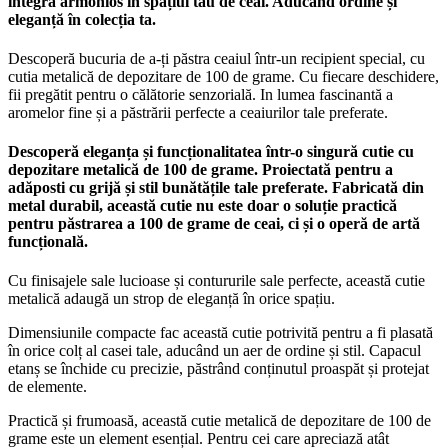
integra armonios în spațiul tău de ceai. Aducând ordine și
eleganță în colecția ta.
Descoperă bucuria de a-ți păstra ceaiul într-un recipient special, cu
cutia metalică de depozitare de 100 de grame. Cu fiecare deschidere,
fii pregătit pentru o călătorie senzorială. In lumea fascinantă a
aromelor fine și a păstrării perfecte a ceaiurilor tale preferate.
Descoperă eleganța și funcționalitatea într-o singură cutie cu
depozitare metalică de 100 de grame. Proiectată pentru a
adăposti cu grijă și stil bunătățile tale preferate. Fabricată din
metal durabil, această cutie nu este doar o soluție practică
pentru păstrarea a 100 de grame de ceai, ci și o operă de artă
funcțională.
Cu finisajele sale lucioase și contururile sale perfecte, această cutie
metalică adaugă un strop de eleganță în orice spațiu.
Dimensiunile compacte fac această cutie potrivită pentru a fi plasată
în orice colț al casei tale, aducând un aer de ordine și stil. Capacul
etanș se închide cu precizie, păstrând conținutul proaspăt și protejat
de elemente.
Practică și frumoasă, această cutie metalică de depozitare de 100 de
grame este un element esențial. Pentru cei care apreciază atât