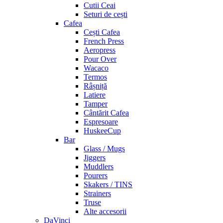
Cutii Ceai
Seturi de cești
Cafea
Cești Cafea
French Press
Aeropress
Pour Over
Wacaco
Termos
Râșniță
Latiere
Tamper
Cântărit Cafea
Espresoare
HuskeeCup
Bar
Glass / Mugs
Jiggers
Muddlers
Pourers
Skakers / TINS
Strainers
Truse
Alte accesorii
DaVinci