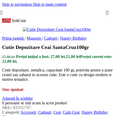
Skip to navigation
Skip to main content
-22%
Sold out
Prima pagină
/
Magazin
/
Cadouri
/
Happy Birthday
Cutie Depozitare Ceai SantaCruz100gr
Prețul inițial a fost: 27,00 lei.
21,00
lei
Prețul curent este:
27,00
lei
21,00 lei.
Cutie depozitare, metalica, capacitate 100 gr, potrivita pentru a pune
ceaiul sau zaharul in aceasta cutie. Este o cutie cu design modern si
motive tematice.
Stoc epuizat
Adaugă în wishlist
0
persoane se uită acum la acest produs!
SKU:
REF02787
Categorii:
Accesorii
,
Cadouri
,
Ceai
,
Cutii Ceai
,
Happy Birthday