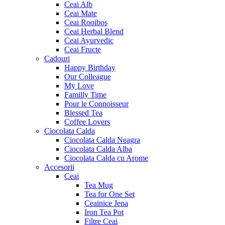
Ceai Alb
Ceai Mate
Ceai Rooibos
Ceai Herbal Blend
Ceai Ayurvedic
Ceai Fructe
Cadouri
Happy Birthday
Our Colleague
My Love
Familly Time
Pour le Connoisseur
Blessed Tea
Coffee Lovers
Ciocolata Calda
Ciocolata Calda Neagra
Ciocolata Calda Alba
Ciocolata Calda cu Arome
Accesorii
Ceai
Tea Mug
Tea for One Set
Ceainice Jena
Iron Tea Pot
Filtre Ceai