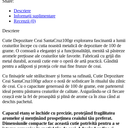
Share:
Descriere
Informații suplimentare
Recenzii (0)
Descriere
Cutie Depozitare Ceai SantaCruz100gr explorarea fascinantă a lumii
ceaiurilor începe cu cutia noastră metalică de depozitare de 100 de
grame. O comoară a eleganței și a funcționalității, menită să păstreze
aromele prețioase ale ceaiurilor tale favorite. Fabricată cu grijă din
metal durabil, această cutie este o operă de artă practică. Gândită
pentru a adăposti și proteja cele mai fine frunze de ceai.
Cu finisajele sale strălucitoare și forma sa rafinată, Cutie Depozitare
Ceai SantaCruz100gr aduce o notă de sofisticare în ritualul tău zilnic
de ceai. Cu o capacitate generoasă de 100 de grame, este partenerul
ideal pentru păstrarea ceaiurilor de calitate. Asigurându-se că fiecare
ceașcă este la fel de proaspătă și plină de arome ca în ziua când ai
deschis pachetul.
Capacul etanș se închide cu precizie, protejând fragilitatea
aromelor și menținând prospețimea ceaiului tău preferat.
Dimensiunile compacte fac această cutie potrivită pentru a se