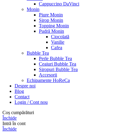
Cappuccino DaVinci
Monin
Piure Monin
Sirop Monin
Topping Monin
Pudră Monin
Ciocolată
Vanilie
Cafea
Bubble Tea
Perle Bubble Tea
Ceaiuri Bubble Tea
Siropuri Bubble Tea
Accesorii
Echipamente HoReCa
Despre noi
Blog
Contact
Login / Cont nou
Coș cumpărături
Închide
Intră în cont
Închide