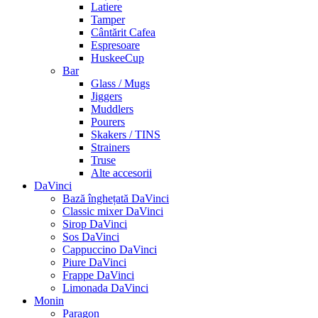
Latiere
Tamper
Cântărit Cafea
Espresoare
HuskeeCup
Bar
Glass / Mugs
Jiggers
Muddlers
Pourers
Skakers / TINS
Strainers
Truse
Alte accesorii
DaVinci
Bază înghețată DaVinci
Classic mixer DaVinci
Sirop DaVinci
Sos DaVinci
Cappuccino DaVinci
Piure DaVinci
Frappe DaVinci
Limonada DaVinci
Monin
Paragon