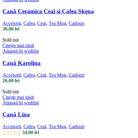
Cană Ceramica Ceai si Cafea Skena
Accesorii
,
Cafea
,
Ceai
,
Tea Mug
,
Cadouri
30,00
lei
Sold out
Citește mai mult
Adaugă în wishlist
Cană Karolina
Accesorii
,
Cafea
,
Ceai
,
Tea Mug
,
Cadouri
26,00
lei
Sold out
Citește mai mult
Adaugă în wishlist
Cană Lina
Accesorii
,
Cafea
,
Ceai
,
Tea Mug
,
Cadouri
34,00
lei