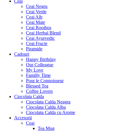
Ceai
Ceai Negru
Ceai Verde
Ceai Alb
Ceai Mate
Ceai Rooibos
Ceai Herbal Blend
Ceai Ayurvedic
Ceai Fructe
Piramide
Cadouri
Happy Birthday
Our Colleague
My Love
Familly Time
Pour le Connoisseur
Blessed Tea
Coffee Lovers
Ciocolata Calda
Ciocolata Calda Neagra
Ciocolata Calda Alba
Ciocolata Calda cu Arome
Accesorii
Ceai
Tea Mug