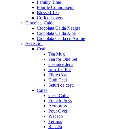
Familly Time
Pour le Connoisseur
Blessed Tea
Coffee Lovers
Ciocolata Calda
Ciocolata Calda Neagra
Ciocolata Calda Alba
Ciocolata Calda cu Arome
Accesorii
Ceai
Tea Mug
Tea for One Set
Ceainice Jena
Iron Tea Pot
Filtre Ceai
Cutii Ceai
Seturi de cești
Cafea
Cești Cafea
French Press
Aeropress
Pour Over
Wacaco
Termos
Râșniță