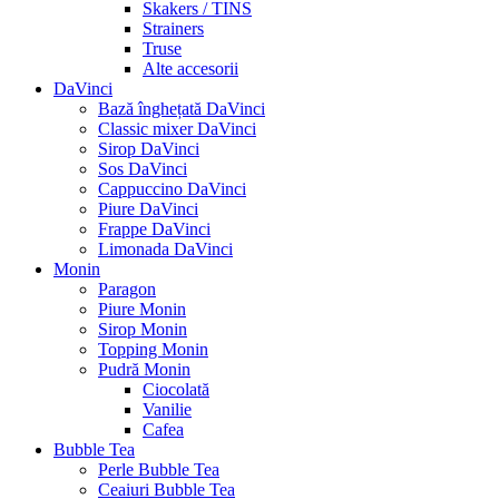
Skakers / TINS
Strainers
Truse
Alte accesorii
DaVinci
Bază înghețată DaVinci
Classic mixer DaVinci
Sirop DaVinci
Sos DaVinci
Cappuccino DaVinci
Piure DaVinci
Frappe DaVinci
Limonada DaVinci
Monin
Paragon
Piure Monin
Sirop Monin
Topping Monin
Pudră Monin
Ciocolată
Vanilie
Cafea
Bubble Tea
Perle Bubble Tea
Ceaiuri Bubble Tea