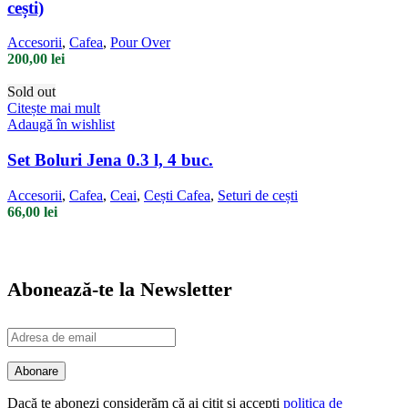
cești)
Accesorii
,
Cafea
,
Pour Over
200,00
lei
Sold out
Citește mai mult
Adaugă în wishlist
Set Boluri Jena 0.3 l, 4 buc.
Accesorii
,
Cafea
,
Ceai
,
Cești Cafea
,
Seturi de cești
66,00
lei
Abonează-te la Newsletter
Dacă te abonezi considerăm că ai citit și accepți
politica de