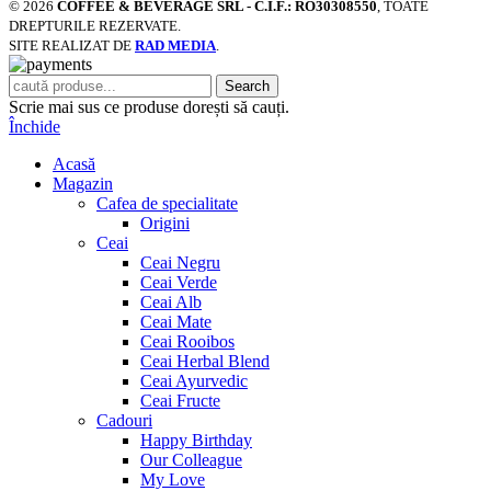
© 2026
COFFEE & BEVERAGE SRL - C.I.F.: RO30308550
, TOATE
DREPTURILE REZERVATE.
SITE REALIZAT DE
RAD MEDIA
.
Search
Scrie mai sus ce produse dorești să cauți.
Închide
Acasă
Magazin
Cafea de specialitate
Origini
Ceai
Ceai Negru
Ceai Verde
Ceai Alb
Ceai Mate
Ceai Rooibos
Ceai Herbal Blend
Ceai Ayurvedic
Ceai Fructe
Cadouri
Happy Birthday
Our Colleague
My Love