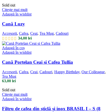
Sold out
Citește mai mult
Adaugă în wishlist
Cană Luzy
Accesorii
,
Cafea
,
Ceai
,
Tea Mug
,
Cadouri
34,00
lei
Adaugă în coș
Adaugă în wishlist
Cană Portelan Ceai si Cafea Tullia
Accesorii
,
Cafea
,
Ceai
,
Cadouri
,
Happy Birthday
,
Our Colleague
,
Tea Mug
63,00
lei
Sold out
Citește mai mult
Adaugă în wishlist
Filtru de cafea din sticlă și inox BRASIL I – S (8