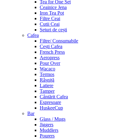
Tea for One Set
Ceainice Jena
Iron Tea Pot
Filtre Ceai
Cutii Ceai
Seturi de cești
Cafea
Filtre/ Consumabile
Cești Cafea
French Press
Aeropress
Pour Over
Wacaco
Termos
Râșniță
Latiere
Tamper
Cântărit Cafea
Espresoare
HuskeeCup
Bar
Glass / Mugs
Jiggers
Muddlers
Pourers