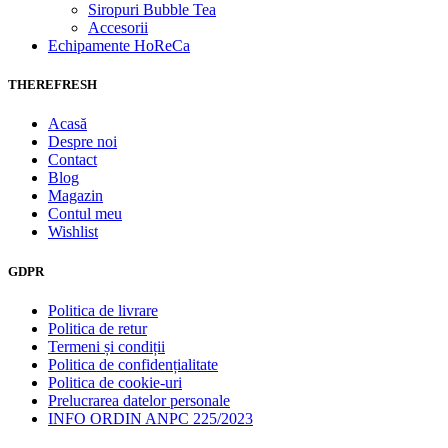
Siropuri Bubble Tea
Accesorii
Echipamente HoReCa
THEREFRESH
Acasă
Despre noi
Contact
Blog
Magazin
Contul meu
Wishlist
GDPR
Politica de livrare
Politica de retur
Termeni și condiții
Politica de confidențialitate
Politica de cookie-uri
Prelucrarea datelor personale
INFO ORDIN ANPC 225/2023