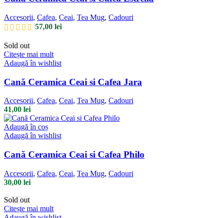
Accesorii
,
Cafea
,
Ceai
,
Tea Mug
,
Cadouri
57,00
lei
Sold out
Citește mai mult
Adaugă în wishlist
Cană Ceramica Ceai si Cafea Jara
Accesorii
,
Cafea
,
Ceai
,
Tea Mug
,
Cadouri
41,00
lei
Adaugă în coș
Adaugă în wishlist
Cană Ceramica Ceai si Cafea Philo
Accesorii
,
Cafea
,
Ceai
,
Tea Mug
,
Cadouri
30,00
lei
Sold out
Citește mai mult
Adaugă în wishlist