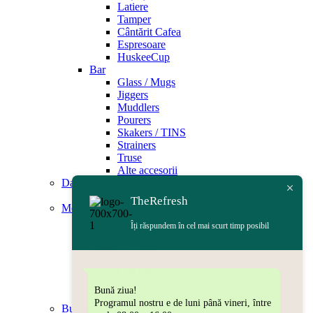
Latiere
Tamper
Cântărit Cafea
Espresoare
HuskeeCup
Bar
Glass / Mugs
Jiggers
Muddlers
Pourers
Skakers / TINS
Strainers
Truse
Alte accesorii
DaVinci
Cappuccino DaVinci
TheRefresh
Monin
Piure Monin
Îți răspundem în cel mai scurt timp posibil
Sirop Monin
Topping Monin
Pudră Monin
Ciocolată
Vanilie
Bună ziua!
Cafea
Programul nostru e de luni până vineri, între
Bubble Tea