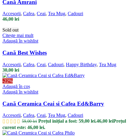
Cană Amrani
Accesorii
,
Cafea
,
Ceai
,
Tea Mug
,
Cadouri
46,00
lei
Sold out
Citește mai mult
Adaugă în wishlist
Cană Best Wishes
Accesorii
,
Cafea
,
Ceai
,
Cadouri
,
Happy Birthday
,
Tea Mug
30,00
lei
-22%
Adaugă în coș
Adaugă în wishlist
Cană Ceramica Ceai si Cafea Ed&Barry
Accesorii
,
Cafea
,
Ceai
,
Tea Mug
,
Cadouri
Prețul inițial a fost: 59,00 lei.
46,00
lei
Prețul
59,00
lei
curent este: 46,00 lei.