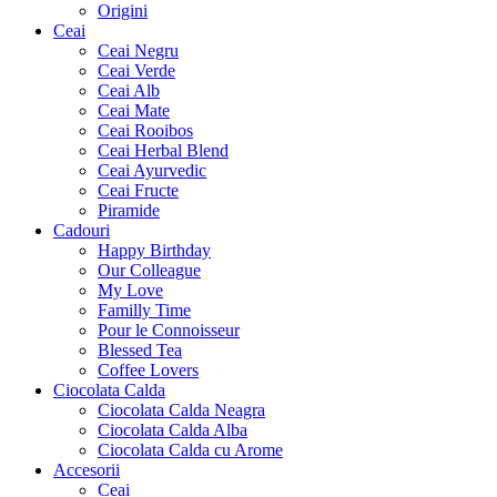
Origini
Ceai
Ceai Negru
Ceai Verde
Ceai Alb
Ceai Mate
Ceai Rooibos
Ceai Herbal Blend
Ceai Ayurvedic
Ceai Fructe
Piramide
Cadouri
Happy Birthday
Our Colleague
My Love
Familly Time
Pour le Connoisseur
Blessed Tea
Coffee Lovers
Ciocolata Calda
Ciocolata Calda Neagra
Ciocolata Calda Alba
Ciocolata Calda cu Arome
Accesorii
Ceai