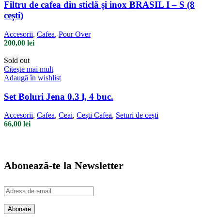
Filtru de cafea din sticlă și inox BRASIL I – S (8
cești)
Accesorii
,
Cafea
,
Pour Over
200,00
lei
Sold out
Citește mai mult
Adaugă în wishlist
Set Boluri Jena 0.3 l, 4 buc.
Accesorii
,
Cafea
,
Ceai
,
Cești Cafea
,
Seturi de cești
66,00
lei
Abonează-te la Newsletter