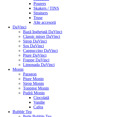
Pourers
Skakers / TINS
Strainers
Truse
Alte accesorii
DaVinci
Bază înghețată DaVinci
Classic mixer DaVinci
Sirop DaVinci
Sos DaVinci
Cappuccino DaVinci
Piure DaVinci
Frappe DaVinci
Limonada DaVinci
Monin
Paragon
Piure Monin
Sirop Monin
Topping Monin
Pudră Monin
Ciocolată
Vanilie
Cafea
Bubble Tea
Perle Bubble Tea