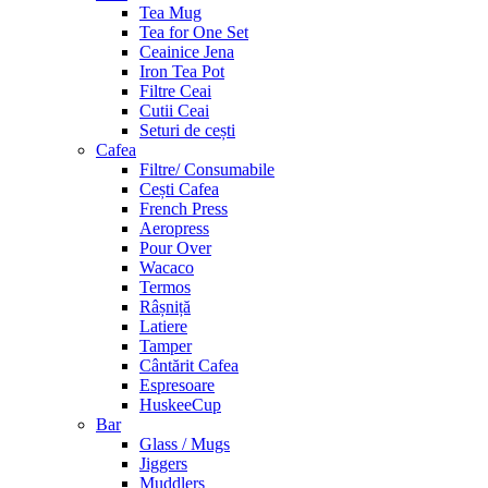
Tea Mug
Tea for One Set
Ceainice Jena
Iron Tea Pot
Filtre Ceai
Cutii Ceai
Seturi de cești
Cafea
Filtre/ Consumabile
Cești Cafea
French Press
Aeropress
Pour Over
Wacaco
Termos
Râșniță
Latiere
Tamper
Cântărit Cafea
Espresoare
HuskeeCup
Bar
Glass / Mugs
Jiggers
Muddlers