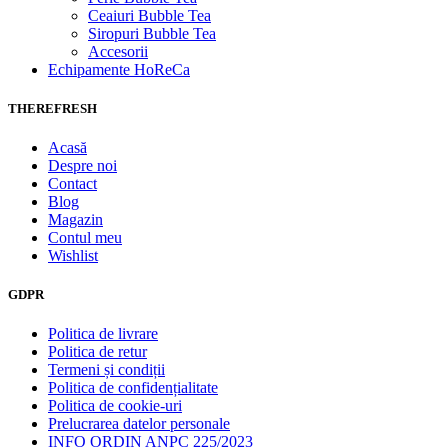
Ceaiuri Bubble Tea
Siropuri Bubble Tea
Accesorii
Echipamente HoReCa
THEREFRESH
Acasă
Despre noi
Contact
Blog
Magazin
Contul meu
Wishlist
GDPR
Politica de livrare
Politica de retur
Termeni și condiții
Politica de confidențialitate
Politica de cookie-uri
Prelucrarea datelor personale
INFO ORDIN ANPC 225/2023