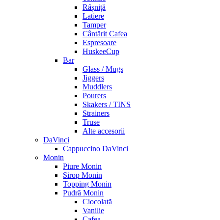
Râșniță
Latiere
Tamper
Cântărit Cafea
Espresoare
HuskeeCup
Bar
Glass / Mugs
Jiggers
Muddlers
Pourers
Skakers / TINS
Strainers
Truse
Alte accesorii
DaVinci
Cappuccino DaVinci
Monin
Piure Monin
Sirop Monin
Topping Monin
Pudră Monin
Ciocolată
Vanilie
Cafea