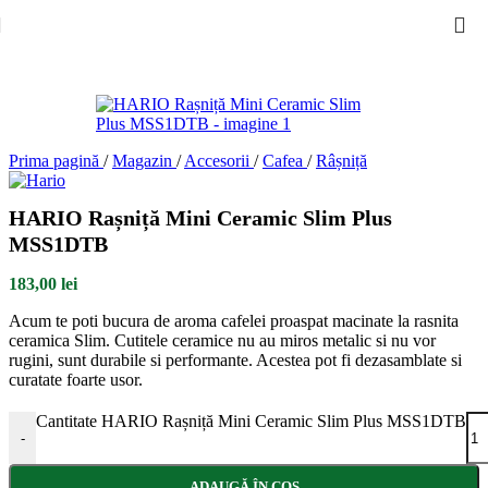
Skip to navigation
Skip to main content
Prima pagină
/
Magazin
/
Accesorii
/
Cafea
/
Râșniță
HARIO Rașniță Mini Ceramic Slim Plus
MSS1DTB
183,00
lei
Acum te poti bucura de aroma cafelei proaspat macinate la rasnita
ceramica Slim. Cutitele ceramice nu au miros metalic si nu vor
rugini, sunt durabile si performante. Acestea pot fi dezasamblate si
curatate foarte usor.
Cantitate HARIO Rașniță Mini Ceramic Slim Plus MSS1DTB
-
ADAUGĂ ÎN COȘ