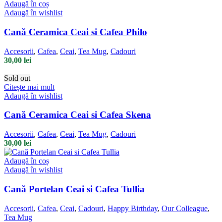
Adaugă în coș
Adaugă în wishlist
Cană Ceramica Ceai si Cafea Philo
Accesorii
,
Cafea
,
Ceai
,
Tea Mug
,
Cadouri
30,00
lei
Sold out
Citește mai mult
Adaugă în wishlist
Cană Ceramica Ceai si Cafea Skena
Accesorii
,
Cafea
,
Ceai
,
Tea Mug
,
Cadouri
30,00
lei
Adaugă în coș
Adaugă în wishlist
Cană Portelan Ceai si Cafea Tullia
Accesorii
,
Cafea
,
Ceai
,
Cadouri
,
Happy Birthday
,
Our Colleague
,
Tea Mug