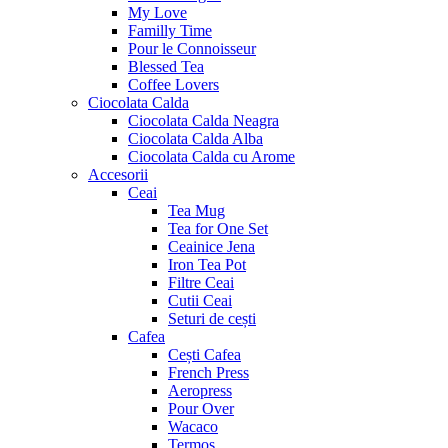
My Love
Familly Time
Pour le Connoisseur
Blessed Tea
Coffee Lovers
Ciocolata Calda
Ciocolata Calda Neagra
Ciocolata Calda Alba
Ciocolata Calda cu Arome
Accesorii
Ceai
Tea Mug
Tea for One Set
Ceainice Jena
Iron Tea Pot
Filtre Ceai
Cutii Ceai
Seturi de cești
Cafea
Cești Cafea
French Press
Aeropress
Pour Over
Wacaco
Termos