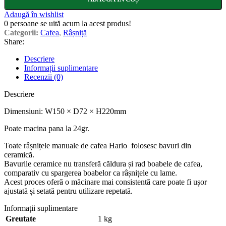
Adaugă în wishlist
0
persoane se uită acum la acest produs!
Categorii:
Cafea
,
Râșniță
Share:
Descriere
Informații suplimentare
Recenzii (0)
Descriere
Dimensiuni: W150 × D72 × H220mm
Poate macina pana la 24gr.
Toate râșnițele manuale de cafea Hario folosesc bavuri din
ceramică.
Bavurile ceramice nu transferă căldura și rad boabele de cafea,
comparativ cu spargerea boabelor ca râșnițele cu lame.
Acest proces oferă o măcinare mai consistentă care poate fi ușor
ajustată și setată pentru utilizare repetată.
Informații suplimentare
Greutate
1 kg