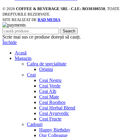
© 2026
COFFEE & BEVERAGE SRL - C.I.F.: RO30308550
, TOATE
DREPTURILE REZERVATE.
SITE REALIZAT DE
RAD MEDIA
.
Search
Scrie mai sus ce produse dorești să cauți.
Închide
Acasă
Magazin
Cafea de specialitate
Origini
Ceai
Ceai Negru
Ceai Verde
Ceai Alb
Ceai Mate
Ceai Rooibos
Ceai Herbal Blend
Ceai Ayurvedic
Ceai Fructe
Cadouri
Happy Birthday
Our Colleague