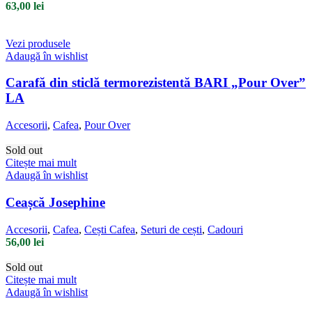
63,00
lei
Vezi produsele
Adaugă în wishlist
Carafă din sticlă termorezistentă BARI „Pour Over”
LA
Accesorii
,
Cafea
,
Pour Over
Sold out
Citește mai mult
Adaugă în wishlist
Ceașcă Josephine
Accesorii
,
Cafea
,
Cești Cafea
,
Seturi de cești
,
Cadouri
56,00
lei
Sold out
Citește mai mult
Adaugă în wishlist