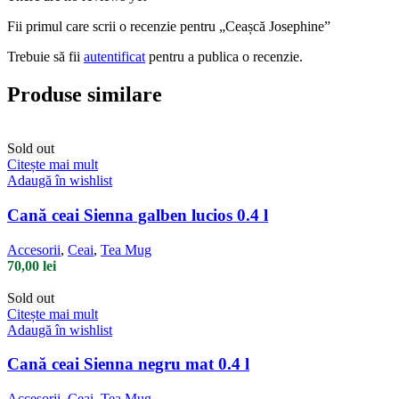
Fii primul care scrii o recenzie pentru „Ceașcă Josephine”
Trebuie să fii
autentificat
pentru a publica o recenzie.
Produse similare
Sold out
Citește mai mult
Adaugă în wishlist
Cană ceai Sienna galben lucios 0.4 l
Accesorii
,
Ceai
,
Tea Mug
70,00
lei
Sold out
Citește mai mult
Adaugă în wishlist
Cană ceai Sienna negru mat 0.4 l
Accesorii
,
Ceai
,
Tea Mug