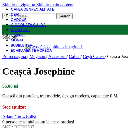
Skip to navigation
Skip to main content
CAFEA DE SPECIALITATE
CEAI
Search
CADOURI
CIOCOLATA CALDA
ACCESORII
DAVINCI
Sold out
MONIN
BUBBLE TEA
ECHIPAMENTE HORECA
Prima pagină
/
Magazin
/
Accesorii
/
Cafea
/
Cești Cafea
/
Ceașcă Jos
Ceașcă Josephine
56,00
lei
Ceașcă din porțelan, trei modele, design modern, capacitate 0,5l.
Stoc epuizat
Adaugă în wishlist
0
persoane se uită acum la acest produs!
SKU:
REF02507