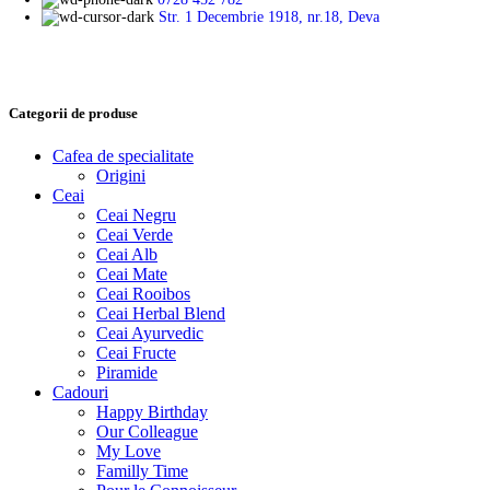
Str. 1 Decembrie 1918, nr.18, Deva
Categorii de produse
Cafea de specialitate
Origini
Ceai
Ceai Negru
Ceai Verde
Ceai Alb
Ceai Mate
Ceai Rooibos
Ceai Herbal Blend
Ceai Ayurvedic
Ceai Fructe
Piramide
Cadouri
Happy Birthday
Our Colleague
My Love
Familly Time