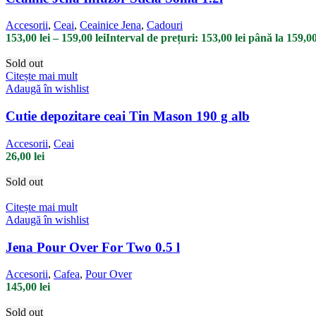
Accesorii
,
Ceai
,
Ceainice Jena
,
Cadouri
153,00
lei
–
159,00
lei
Interval de prețuri: 153,00 lei până la 159,00
Sold out
Citește mai mult
Adaugă în wishlist
Cutie depozitare ceai Tin Mason 190 g alb
Accesorii
,
Ceai
26,00
lei
Sold out
Citește mai mult
Adaugă în wishlist
Jena Pour Over For Two 0.5 l
Accesorii
,
Cafea
,
Pour Over
145,00
lei
Sold out