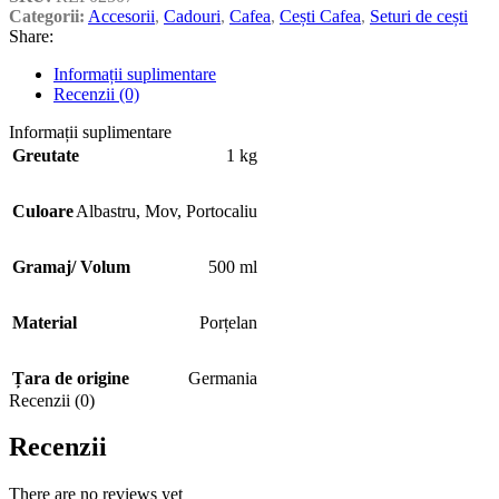
Categorii:
Accesorii
,
Cadouri
,
Cafea
,
Cești Cafea
,
Seturi de cești
Share:
Informații suplimentare
Recenzii (0)
Informații suplimentare
Greutate
1 kg
Culoare
Albastru
,
Mov
,
Portocaliu
Gramaj/ Volum
500 ml
Material
Porțelan
Țara de origine
Germania
Recenzii (0)
Recenzii
There are no reviews yet