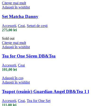
Citește mai mult
Adaugă în wishlist
Set Matcha Danny
Accesorii
,
Ceai
,
Seturi de cești
275,00
lei
Sold out
Citește mai mult
Adaugă în wishlist
Tea for One Sören DB&Tea
Accesorii
,
Ceai
101,00
lei
Adaugă în coș
Adaugă în wishlist
Teapot (ceainic) Guardian Angel DB&Tea 1 l
Accesorii
,
Ceai
,
Tea for One Set
111,00
lei