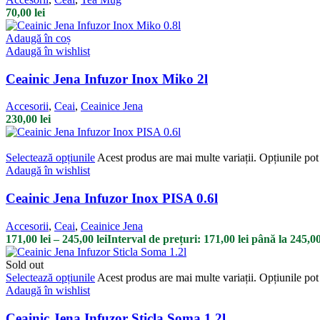
70,00
lei
Adaugă în coș
Adaugă în wishlist
Ceainic Jena Infuzor Inox Miko 2l
Accesorii
,
Ceai
,
Ceainice Jena
230,00
lei
Selectează opțiunile
Acest produs are mai multe variații. Opțiunile pot 
Adaugă în wishlist
Ceainic Jena Infuzor Inox PISA 0.6l
Accesorii
,
Ceai
,
Ceainice Jena
171,00
lei
–
245,00
lei
Interval de prețuri: 171,00 lei până la 245,00
Sold out
Selectează opțiunile
Acest produs are mai multe variații. Opțiunile pot 
Adaugă în wishlist
Ceainic Jena Infuzor Sticla Soma 1.2l