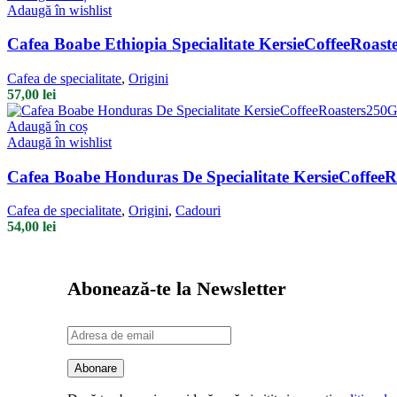
Adaugă în wishlist
Cafea Boabe Ethiopia Specialitate KersieCoffeeRoas
Cafea de specialitate
,
Origini
57,00
lei
Adaugă în coș
Adaugă în wishlist
Cafea Boabe Honduras De Specialitate KersieCoffee
Cafea de specialitate
,
Origini
,
Cadouri
54,00
lei
Abonează-te la Newsletter