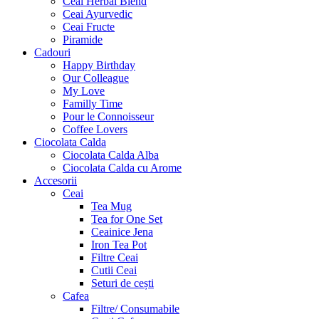
Ceai Herbal Blend
Ceai Ayurvedic
Ceai Fructe
Piramide
Cadouri
Happy Birthday
Our Colleague
My Love
Familly Time
Pour le Connoisseur
Coffee Lovers
Ciocolata Calda
Ciocolata Calda Alba
Ciocolata Calda cu Arome
Accesorii
Ceai
Tea Mug
Tea for One Set
Ceainice Jena
Iron Tea Pot
Filtre Ceai
Cutii Ceai
Seturi de cești
Cafea
Filtre/ Consumabile