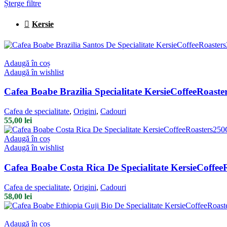
Șterge filtre
Kersie
Adaugă în coș
Adaugă în wishlist
Cafea Boabe Brazilia Specialitate KersieCoffeeRoast
Cafea de specialitate
,
Origini
,
Cadouri
55,00
lei
Adaugă în coș
Adaugă în wishlist
Cafea Boabe Costa Rica De Specialitate KersieCoffe
Cafea de specialitate
,
Origini
,
Cadouri
58,00
lei
Adaugă în coș