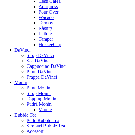
Cești Cafea
Aeropress
Pour Over
Wacaco
Termos
Râșniță
Latiere
Tamper
HuskeeCup
DaVinci
Sirop DaVinci
Sos DaVinci
Cappuccino DaVinci
Piure DaVinci
Frappe DaVinci
Monin
Piure Monin
Sirop Monin
Topping Monin
Pudră Monin
Vanilie
Bubble Tea
Perle Bubble Tea
Siropuri Bubble Tea
Accesorii