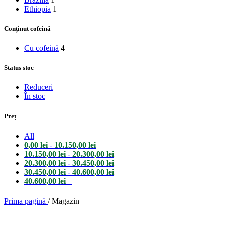
Ethiopia
1
Conținut cofeină
Cu cofeină
4
Status stoc
Reduceri
În stoc
Preț
All
0,00
lei
-
10.150,00
lei
10.150,00
lei
-
20.300,00
lei
20.300,00
lei
-
30.450,00
lei
30.450,00
lei
-
40.600,00
lei
40.600,00
lei
+
Prima pagină
/
Magazin